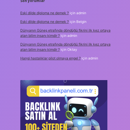
Son yorumlar
Eski dilde diploma ne demek ?
için
admin
Eski dilde diploma ne demek ?
için
Belgin
Dünyanın Güneş etrafında döndüğü fikrini ilk kez ortaya
atan bilim insanı kimdir ?
için
admin
Dünyanın Güneş etrafında döndüğü fikrini ilk kez ortaya
atan bilim insanı kimdir ?
için
Oktay
Hangi hastalıklar pilot olmaya engel ?
için
admin