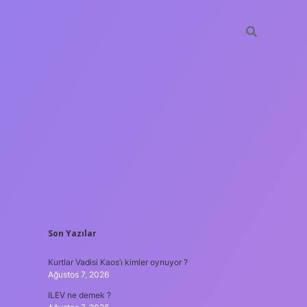
SIDEBAR
Son Yazılar
vdcasino güncel giriş
Kurtlar Vadisi Kaos’ı kimler oynuyor ?
Ağustos 7, 2026
ILEV ne demek ?