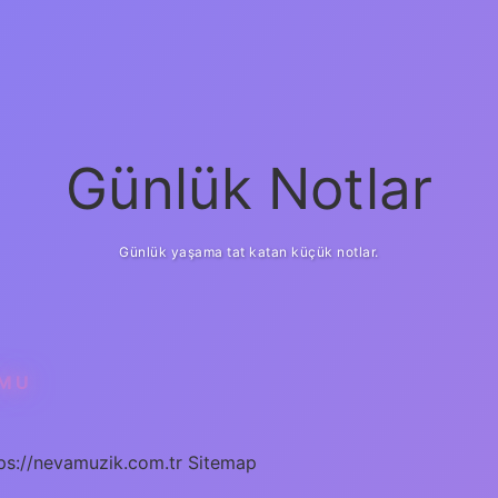
Günlük Notlar
Günlük yaşama tat katan küçük notlar.
 MU
ps://nevamuzik.com.tr
Sitemap