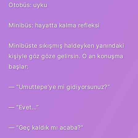
Otobüs: uyku
Minibüs: hayatta kalma refleksi
Minibüste sıkışmış haldeyken yanındaki
kişiyle göz göze gelirsin. O an konuşma
başlar:
— “Umuttepe’ye mi gidiyorsunuz?”
— “Evet…”
— “Geç kaldık mı acaba?”