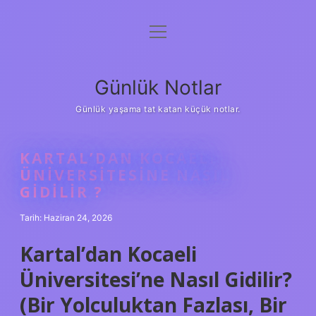
menüyü
Anasayfa
aç
Gizlilik Politikası
Günlük Notlar
Yasal Uyarı
Günlük yaşama tat katan küçük notlar.
Hakkımızda
KARTAL’DAN KOCAELI
ÜNIVERSITESINE NASIL
GIDILIR ?
Tarih: Haziran 24, 2026
Kartal’dan Kocaeli
Üniversitesi’ne Nasıl Gidilir?
(Bir Yolculuktan Fazlası, Bir