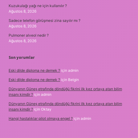
Kuzukulağı yağı ne için kullanılır ?
Ağustos 8, 2026
Sadece telefon görüşmesi zina sayılır mı ?
Ağustos 8, 2026
Pulmoner alveol nedir ?
Ağustos 8, 2026
Son yorumlar
Eski dilde diploma ne demek ?
için
admin
Eski dilde diploma ne demek ?
için
Belgin
Dünyanın Güneş etrafında döndüğü fikrini ilk kez ortaya atan bilim
insanı kimdir ?
için
admin
Dünyanın Güneş etrafında döndüğü fikrini ilk kez ortaya atan bilim
insanı kimdir ?
için
Oktay
Hangi hastalıklar pilot olmaya engel ?
için
admin