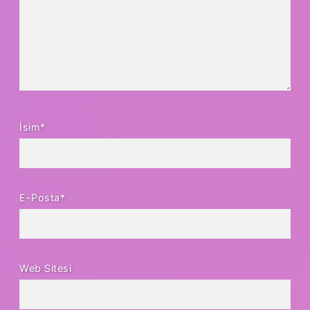
İsim*
E-Posta*
Web Sitesi