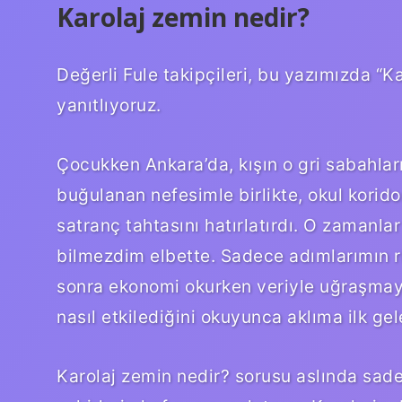
Karolaj zemin nedir?
Değerli Fule takipçileri, bu yazımızda “Kar
yanıtlıyoruz.
Çocukken Ankara’da, kışın o gri sabahla
buğulanan nefesimle birlikte, okul korid
satranç tahtasını hatırlatırdı. O zamanla
bilmezdim elbette. Sadece adımlarımın ritm
sonra ekonomi okurken veriyle uğraşmay
nasıl etkilediğini okuyunca aklıma ilk gel
Karolaj zemin nedir? sorusu aslında sad