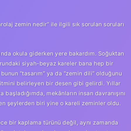
olaj zemin nedir” ile ilgili sık sorulan soruları
rında okula giderken yere bakardım. Soğuktan
orundaki siyah-beyaz kareler bana hep bir
r bunun “tasarım” ya da “zemin dili” olduğunu
ini belirleyen bir desen gibi gelirdi. Yıllar
a başladığımda, mekânların insan davranışını
en şeylerden biri yine o kareli zeminler oldu.
ece bir kaplama türünü değil, aynı zamanda