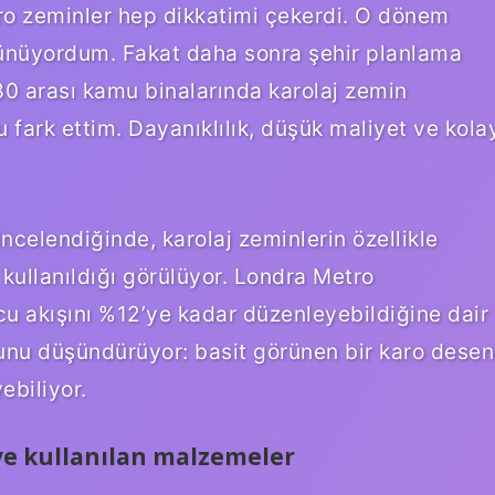
o zeminler hep dikkatimi çekerdi. O dönem
şünüyordum. Fakat daha sonra şehir planlama
0 arası kamu binalarında karolaj zemin
u fark ettim. Dayanıklılık, düşük maliyet ve kola
ncelendiğinde, karolaj zeminlerin özellikle
 kullanıldığı görülüyor. Londra Metro
lcu akışını %12’ye kadar düzenleyebildiğine dair
şunu düşündürüyor: basit görünen bir karo desen
ebiliyor.
 ve kullanılan malzemeler