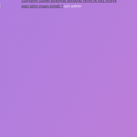
Dünyanın Güneş etrafında döndüğü fikrini ilk kez ortaya
i
atan bilim insanı kimdir ?
için
admin