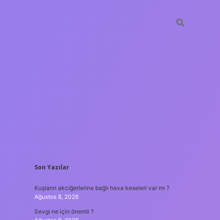
SIDEBAR
Son Yazılar
vdcasino gün
Kuşların akciğerlerine bağlı hava keseleri var mı ?
Ağustos 8, 2026
Sevgi ne için önemli ?