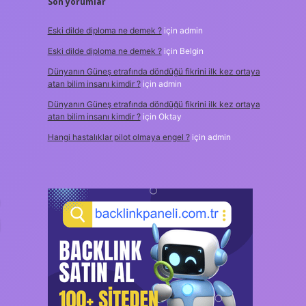
Son yorumlar
Eski dilde diploma ne demek ?
için
admin
Eski dilde diploma ne demek ?
için
Belgin
Dünyanın Güneş etrafında döndüğü fikrini ilk kez ortaya
atan bilim insanı kimdir ?
için
admin
Dünyanın Güneş etrafında döndüğü fikrini ilk kez ortaya
atan bilim insanı kimdir ?
için
Oktay
Hangi hastalıklar pilot olmaya engel ?
için
admin
j