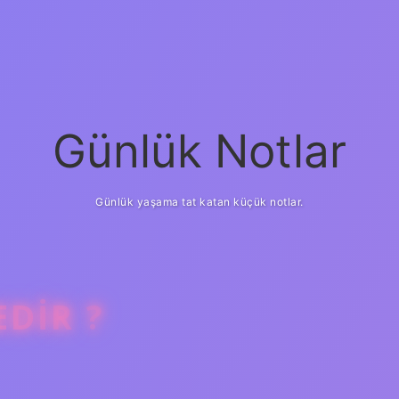
Günlük Notlar
Günlük yaşama tat katan küçük notlar.
DIR ?