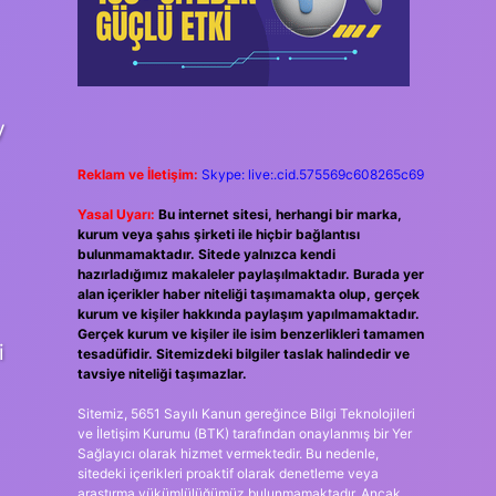
y
Reklam ve İletişim:
Skype: live:.cid.575569c608265c69
Yasal Uyarı:
Bu internet sitesi, herhangi bir marka,
kurum veya şahıs şirketi ile hiçbir bağlantısı
bulunmamaktadır. Sitede yalnızca kendi
hazırladığımız makaleler paylaşılmaktadır. Burada yer
alan içerikler haber niteliği taşımamakta olup, gerçek
kurum ve kişiler hakkında paylaşım yapılmamaktadır.
Gerçek kurum ve kişiler ile isim benzerlikleri tamamen
i
tesadüfidir. Sitemizdeki bilgiler taslak halindedir ve
tavsiye niteliği taşımazlar.
Sitemiz, 5651 Sayılı Kanun gereğince Bilgi Teknolojileri
ve İletişim Kurumu (BTK) tarafından onaylanmış bir Yer
Sağlayıcı olarak hizmet vermektedir. Bu nedenle,
sitedeki içerikleri proaktif olarak denetleme veya
araştırma yükümlülüğümüz bulunmamaktadır. Ancak,