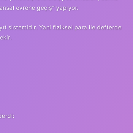
nansal evrene geçiş” yapıyor.
ıt sistemidir. Yani fiziksel para ile defterde
ekir.
derdi: