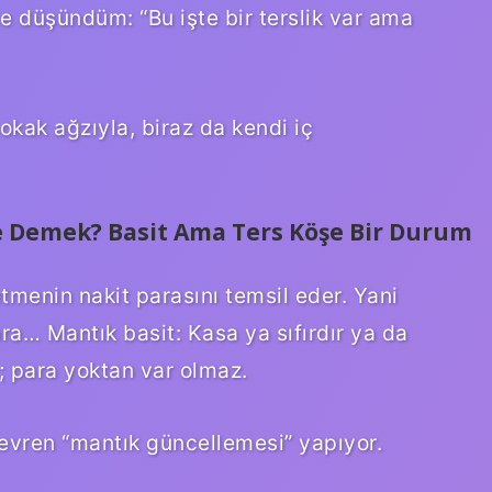
e düşündüm: “Bu işte bir terslik var ama
okak ağzıyla, biraz da kendi iç
e Demek? Basit Ama Ters Köşe Bir Durum
tmenin nakit parasını temsil eder. Yani
ra… Mantık basit: Kasa ya sıfırdır ya da
n; para yoktan var olmaz.
evren “mantık güncellemesi” yapıyor.