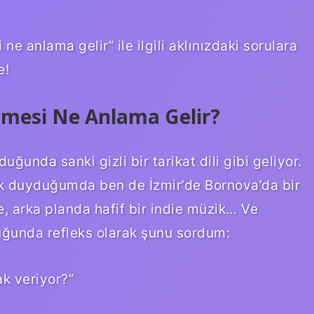
e anlama gelir” ile ilgili aklınızdaki sorulara
e!
rmesi Ne Anlama Gelir?
duğunda sanki gizli bir tarikat dili gibi geliyor.
ilk duyduğumda ben de İzmir’de Bornova’da bir
, arka planda hafif bir indie müzik… Ve
ğunda refleks olarak şunu sordum:
k veriyor?”