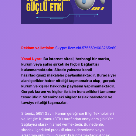
Reklam ve İletişim:
Skype: live:.cid.575569c608265c69
Yasal Uyarı:
Bu internet sitesi, herhangi bir marka,
kurum veya şahıs şirketi ile hiçbir bağlantısı
bulunmamaktadır. Sitede yalnızca kendi
hazırladığımız makaleler paylaşılmaktadır. Burada yer
alan içerikler haber niteliği taşımamakta olup, gerçek
kurum ve kişiler hakkında paylaşım yapılmamaktadır.
Gerçek kurum ve kişiler ile isim benzerlikleri tamamen
tesadüfidir. Sitemizdeki bilgiler taslak halindedir ve
tavsiye niteliği taşımazlar.
Sitemiz, 5651 Sayılı Kanun gereğince Bilgi Teknolojileri
ve İletişim Kurumu (BTK) tarafından onaylanmış bir Yer
Sağlayıcı olarak hizmet vermektedir. Bu nedenle,
sitedeki içerikleri proaktif olarak denetleme veya
araştırma yükümlülüğümüz bulunmamaktadır. Ancak,