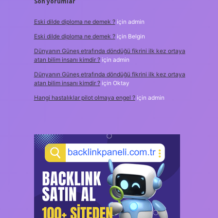
Son yorumlar
Eski dilde diploma ne demek ?
için
admin
Eski dilde diploma ne demek ?
için
Belgin
Dünyanın Güneş etrafında döndüğü fikrini ilk kez ortaya
atan bilim insanı kimdir ?
için
admin
Dünyanın Güneş etrafında döndüğü fikrini ilk kez ortaya
atan bilim insanı kimdir ?
için
Oktay
Hangi hastalıklar pilot olmaya engel ?
için
admin