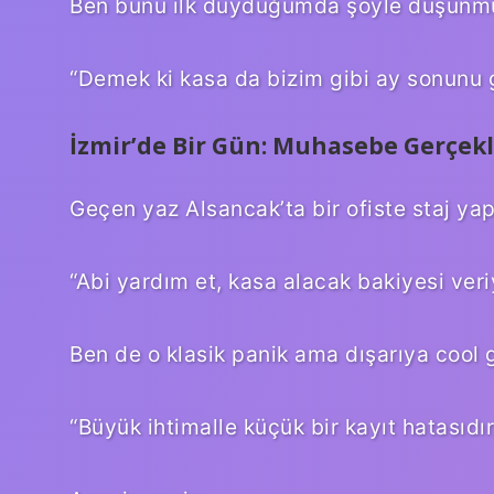
Ben bunu ilk duyduğumda şöyle düşünm
“Demek ki kasa da bizim gibi ay sonunu 
İzmir’de Bir Gün: Muhasebe Gerçek
Geçen yaz Alsancak’ta bir ofiste staj ya
“Abi yardım et, kasa alacak bakiyesi veriy
Ben de o klasik panik ama dışarıya coo
“Büyük ihtimalle küçük bir kayıt hatasıdır