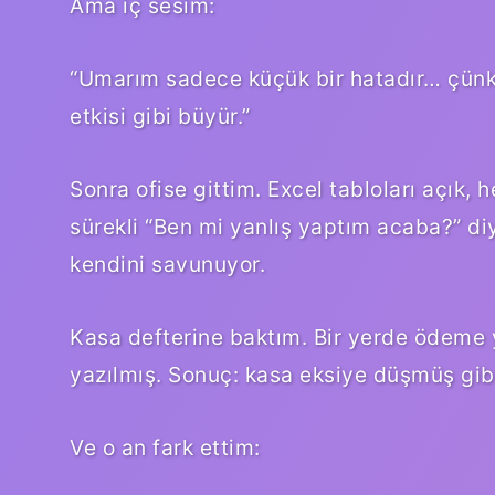
Ama iç sesim:
“Umarım sadece küçük bir hatadır… çün
etkisi gibi büyür.”
Sonra ofise gittim. Excel tabloları açık, 
sürekli “Ben mi yanlış yaptım acaba?” diy
kendini savunuyor.
Kasa defterine baktım. Bir yerde ödeme yan
yazılmış. Sonuç: kasa eksiye düşmüş gib
Ve o an fark ettim: