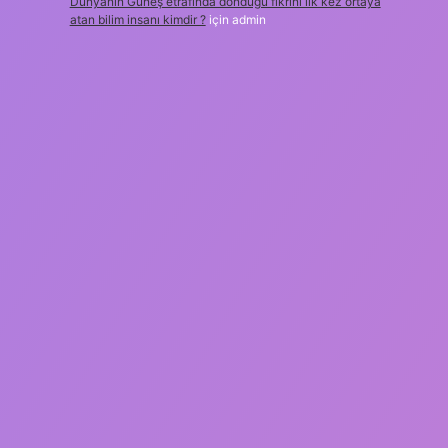
Dünyanın Güneş etrafında döndüğü fikrini ilk kez ortaya
atan bilim insanı kimdir ?
için
admin