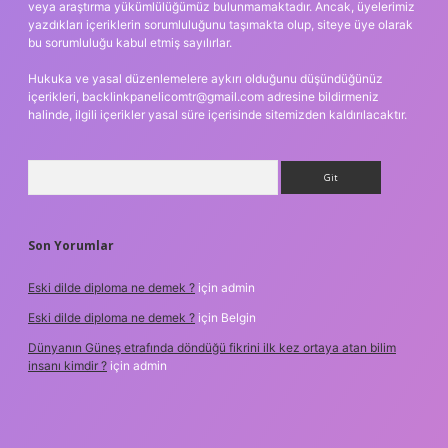
veya araştırma yükümlülüğümüz bulunmamaktadır. Ancak, üyelerimiz
yazdıkları içeriklerin sorumluluğunu taşımakta olup, siteye üye olarak
bu sorumluluğu kabul etmiş sayılırlar.
Hukuka ve yasal düzenlemelere aykırı olduğunu düşündüğünüz
içerikleri,
backlinkpanelicomtr@gmail.com
adresine bildirmeniz
halinde, ilgili içerikler yasal süre içerisinde sitemizden kaldırılacaktır.
Arama
Son Yorumlar
Eski dilde diploma ne demek ?
için
admin
Eski dilde diploma ne demek ?
için
Belgin
Dünyanın Güneş etrafında döndüğü fikrini ilk kez ortaya atan bilim
insanı kimdir ?
için
admin