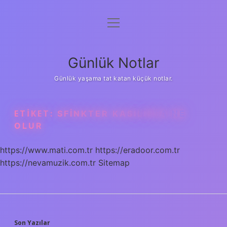
menüyü
Anasayfa
aç
Gizlilik Politikası
Günlük Notlar
Yasal Uyarı
Günlük yaşama tat katan küçük notlar.
Hakkımızda
ETIKET:
SFINKTER KASILIRSA NE
OLUR
https://www.mati.com.tr
https://eradoor.com.tr
https://nevamuzik.com.tr
Sitemap
Son Yazılar