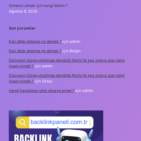
Ormancı olmak için hangi bölüm ?
Ağustos 8, 2026
Son yorumlar
Eski dilde diploma ne demek ?
için
admin
Eski dilde diploma ne demek ?
için
Belgin
Dünyanın Güneş etrafında döndüğü fikrini ilk kez ortaya atan bilim
insanı kimdir ?
için
admin
Dünyanın Güneş etrafında döndüğü fikrini ilk kez ortaya atan bilim
insanı kimdir ?
için
Oktay
Hangi hastalıklar pilot olmaya engel ?
için
admin