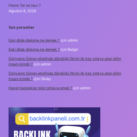
Pierre Tel ne ilacı ?
Ağustos 8, 2026
Son yorumlar
Eski dilde diploma ne demek ?
için
admin
Eski dilde diploma ne demek ?
için
Belgin
Dünyanın Güneş etrafında döndüğü fikrini ilk kez ortaya atan bilim
insanı kimdir ?
için
admin
Dünyanın Güneş etrafında döndüğü fikrini ilk kez ortaya atan bilim
insanı kimdir ?
için
Oktay
Hangi hastalıklar pilot olmaya engel ?
için
admin