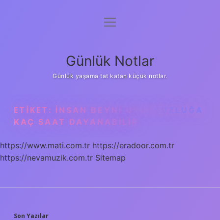
menüyü
Anasayfa
aç
Gizlilik Politikası
Günlük Notlar
Yasal Uyarı
Günlük yaşama tat katan küçük notlar.
Hakkımızda
ETIKET:
İNSAN BEYNI UYKUSUZLUĞA
KAÇ SAAT DAYANABILIR
https://www.mati.com.tr
https://eradoor.com.tr
https://nevamuzik.com.tr
Sitemap
Son Yazılar