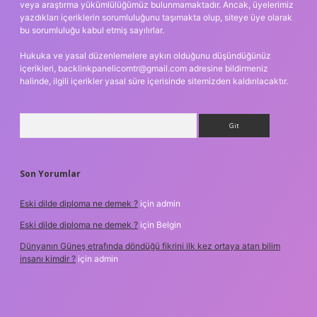
veya araştırma yükümlülüğümüz bulunmamaktadır. Ancak, üyelerimiz
yazdıkları içeriklerin sorumluluğunu taşımakta olup, siteye üye olarak
bu sorumluluğu kabul etmiş sayılırlar.
Hukuka ve yasal düzenlemelere aykırı olduğunu düşündüğünüz
içerikleri,
backlinkpanelicomtr@gmail.com
adresine bildirmeniz
halinde, ilgili içerikler yasal süre içerisinde sitemizden kaldırılacaktır.
Arama
Son Yorumlar
Eski dilde diploma ne demek ?
için
admin
Eski dilde diploma ne demek ?
için
Belgin
Dünyanın Güneş etrafında döndüğü fikrini ilk kez ortaya atan bilim
insanı kimdir ?
için
admin