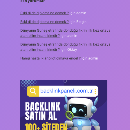
Son yorumlar
Eski dilde diploma ne demek ?
için
admin
Eski dilde diploma ne demek ?
için
Belgin
Dünyanın Güneş etrafında döndüğü fikrini ilk kez ortaya
atan bilim insanı kimdir ?
için
admin
Dünyanın Güneş etrafında döndüğü fikrini ilk kez ortaya
atan bilim insanı kimdir ?
için
Oktay
Hangi hastalıklar pilot olmaya engel ?
için
admin