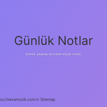
Günlük Notlar
Günlük yaşama tat katan küçük notlar.
ps://nevamuzik.com.tr
Sitemap