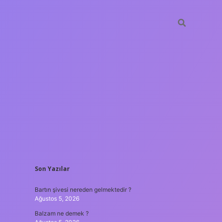
SIDEBAR
Son Yazılar
vdcasino güncel gir
Bartın şivesi nereden gelmektedir ?
Ağustos 5, 2026
Balzam ne demek ?