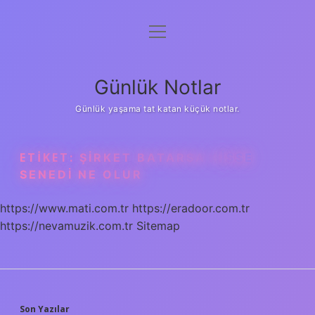
menüyü
Anasayfa
aç
Gizlilik Politikası
Günlük Notlar
Yasal Uyarı
Günlük yaşama tat katan küçük notlar.
Hakkımızda
ETIKET:
ŞIRKET BATARSA HISSE
SENEDI NE OLUR
https://www.mati.com.tr
https://eradoor.com.tr
https://nevamuzik.com.tr
Sitemap
Son Yazılar