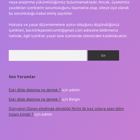
veya araştırma yükümlülüğümüz bulunmamaktadır. Ancak, üyelerimiz
yazdıkları içeriklerin sorumluluğunu taşımakta olup, siteye üye olarak
bu sorumluluğu kabul etmiş sayılırlar.
Hukuka ve yasal düzenlemelere aykırı olduğunu düşündüğünüz
içerikleri,
backlinkpanelicomtr@gmail.com
adresine bildirmeniz
halinde, ilgili içerikler yasal süre içerisinde sitemizden kaldırılacaktır.
Arama
Son Yorumlar
Eski dilde diploma ne demek ?
için
admin
Eski dilde diploma ne demek ?
için
Belgin
Dünyanın Güneş etrafında döndüğü fikrini ilk kez ortaya atan bilim
insanı kimdir ?
için
admin