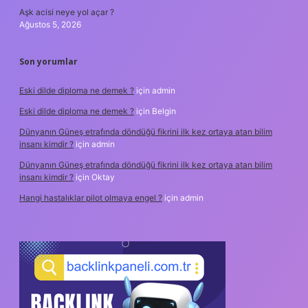
Aşk acisi neye yol açar ?
Ağustos 5, 2026
Son yorumlar
Eski dilde diploma ne demek ?
için
admin
Eski dilde diploma ne demek ?
için
Belgin
Dünyanın Güneş etrafında döndüğü fikrini ilk kez ortaya atan bilim
insanı kimdir ?
için
admin
Dünyanın Güneş etrafında döndüğü fikrini ilk kez ortaya atan bilim
insanı kimdir ?
için
Oktay
Hangi hastalıklar pilot olmaya engel ?
için
admin