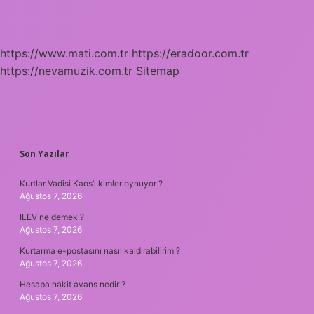
https://www.mati.com.tr
https://eradoor.com.tr
https://nevamuzik.com.tr
Sitemap
SIDEBAR
Son Yazılar
Kurtlar Vadisi Kaos’ı kimler oynuyor ?
Ağustos 7, 2026
ILEV ne demek ?
Ağustos 7, 2026
Kurtarma e-postasını nasıl kaldırabilirim ?
Ağustos 7, 2026
Hesaba nakit avans nedir ?
Ağustos 7, 2026