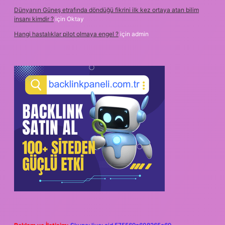
Dünyanın Güneş etrafında döndüğü fikrini ilk kez ortaya atan bilim
insanı kimdir ?
için
Oktay
Hangi hastalıklar pilot olmaya engel ?
için
admin