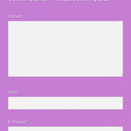
Yorum
İsim*
E-Posta*