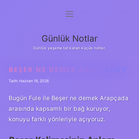
menüyü
Anasayfa
aç
Gizlilik Politikası
Günlük Notlar
Yasal Uyarı
Günlük yaşama tat katan küçük notlar.
Hakkımızda
BEŞER NE DEMEK ARAPÇADA ?
Tarih: Haziran 16, 2026
Bugün Fule ile Beşer ne demek Arapçada
arasında kapsamlı bir bağ kuruyor,
konuyu farklı yönleriyle açıyoruz.