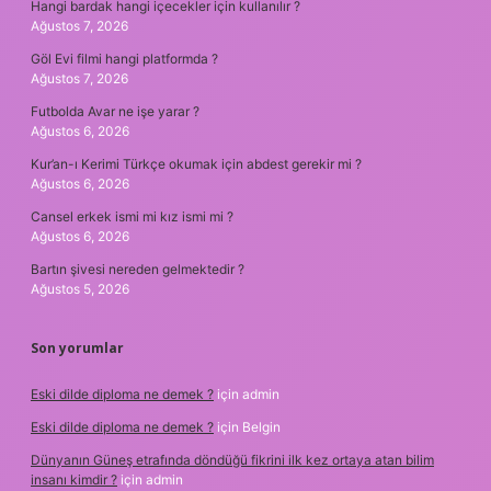
Hangi bardak hangi içecekler için kullanılır ?
Ağustos 7, 2026
Göl Evi filmi hangi platformda ?
Ağustos 7, 2026
Futbolda Avar ne işe yarar ?
Ağustos 6, 2026
Kur’an-ı Kerimi Türkçe okumak için abdest gerekir mi ?
Ağustos 6, 2026
Cansel erkek ismi mi kız ismi mi ?
Ağustos 6, 2026
Bartın şivesi nereden gelmektedir ?
Ağustos 5, 2026
Son yorumlar
Eski dilde diploma ne demek ?
için
admin
Eski dilde diploma ne demek ?
için
Belgin
Dünyanın Güneş etrafında döndüğü fikrini ilk kez ortaya atan bilim
insanı kimdir ?
için
admin