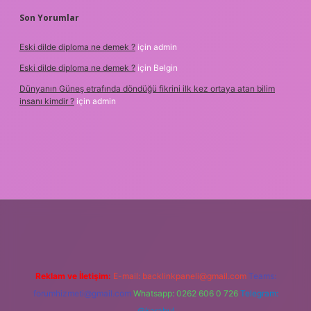
Son Yorumlar
Eski dilde diploma ne demek ?
için
admin
Eski dilde diploma ne demek ?
için
Belgin
Dünyanın Güneş etrafında döndüğü fikrini ilk kez ortaya atan bilim
insanı kimdir ?
için
admin
iş
Reklam ve İletişim:
E-mail:
backlinkpaneli@gmail.com
Teams:
forumhizmeti@gmail.com
Whatsapp: 0262 606 0 726
Telegram:
@karabul