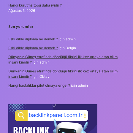
Hangi kurutma topu daha iyidir ?
Ağustos 5, 2026
Son yorumlar
Eski dilde diploma ne demek ?
için
admin
Eski dilde diploma ne demek ?
için
Belgin
Dünyanın Güneş etrafında döndüğü fikrini ilk kez ortaya atan bilim
insanı kimdir ?
için
admin
Dünyanın Güneş etrafında döndüğü fikrini ilk kez ortaya atan bilim
insanı kimdir ?
için
Oktay
Hangi hastalıklar pilot olmaya engel ?
için
admin