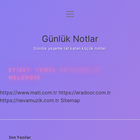
menüyü
Anasayfa
aç
Gizlilik Politikası
Günlük Notlar
Yasal Uyarı
Günlük yaşama tat katan küçük notlar.
Hakkımızda
ETIKET:
TEMEL YETENEKLER
NELERDIR
https://www.mati.com.tr
https://eradoor.com.tr
https://nevamuzik.com.tr
Sitemap
Son Yazılar