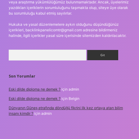
veya araştırma yükümlülüğümüz bulunmamaktadır. Ancak, üyelerimiz
yazdıkları içeriklerin sorumluluğunu taşımakta olup, siteye üye olarak
bu sorumluluğu kabul etmiş sayılırlar.
Hukuka ve yasal düzenlemelere aykırı olduğunu düşündüğünüz
içerikleri,
backlinkpanelicomtr@gmail.com
adresine bildirmeniz
halinde, ilgili içerikler yasal süre içerisinde sitemizden kaldırılacaktır.
Arama
Son Yorumlar
Eski dilde diploma ne demek ?
için
admin
Eski dilde diploma ne demek ?
için
Belgin
Dünyanın Güneş etrafında döndüğü fikrini ilk kez ortaya atan bilim
insanı kimdir ?
için
admin