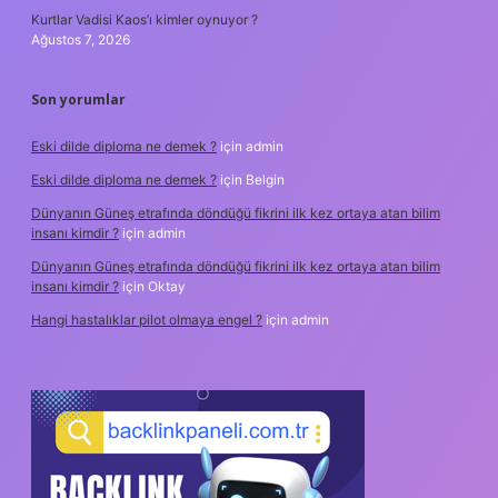
Kurtlar Vadisi Kaos’ı kimler oynuyor ?
Ağustos 7, 2026
Son yorumlar
Eski dilde diploma ne demek ?
için
admin
Eski dilde diploma ne demek ?
için
Belgin
Dünyanın Güneş etrafında döndüğü fikrini ilk kez ortaya atan bilim
insanı kimdir ?
için
admin
Dünyanın Güneş etrafında döndüğü fikrini ilk kez ortaya atan bilim
insanı kimdir ?
için
Oktay
Hangi hastalıklar pilot olmaya engel ?
için
admin