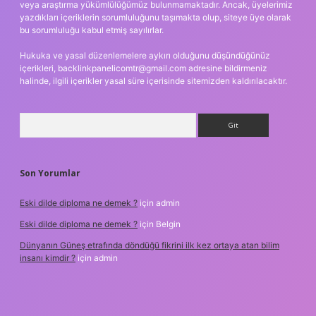
veya araştırma yükümlülüğümüz bulunmamaktadır. Ancak, üyelerimiz
yazdıkları içeriklerin sorumluluğunu taşımakta olup, siteye üye olarak
bu sorumluluğu kabul etmiş sayılırlar.
Hukuka ve yasal düzenlemelere aykırı olduğunu düşündüğünüz
içerikleri,
backlinkpanelicomtr@gmail.com
adresine bildirmeniz
halinde, ilgili içerikler yasal süre içerisinde sitemizden kaldırılacaktır.
Arama
Son Yorumlar
Eski dilde diploma ne demek ?
için
admin
Eski dilde diploma ne demek ?
için
Belgin
Dünyanın Güneş etrafında döndüğü fikrini ilk kez ortaya atan bilim
insanı kimdir ?
için
admin