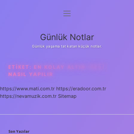
menüyü
Anasayfa
aç
Gizlilik Politikası
Günlük Notlar
Yasal Uyarı
Günlük yaşama tat katan küçük notlar.
Hakkımızda
ETIKET:
EN KOLAY ALTIN TESTI
NASIL YAPILIR
https://www.mati.com.tr
https://eradoor.com.tr
https://nevamuzik.com.tr
Sitemap
Son Yazılar