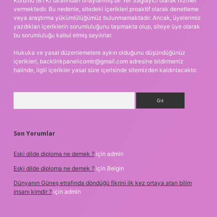
Kurumu (BTK) tarafından onaylanmış bir Yer Sağlayıcı olarak hizmet
vermektedir. Bu nedenle, sitedeki içerikleri proaktif olarak denetleme
veya araştırma yükümlülüğümüz bulunmamaktadır. Ancak, üyelerimiz
yazdıkları içeriklerin sorumluluğunu taşımakta olup, siteye üye olarak
bu sorumluluğu kabul etmiş sayılırlar.
Hukuka ve yasal düzenlemelere aykırı olduğunu düşündüğünüz
içerikleri,
backlinkpanelicomtr@gmail.com
adresine bildirmeniz
halinde, ilgili içerikler yasal süre içerisinde sitemizden kaldırılacaktır.
Arama
Son Yorumlar
Eski dilde diploma ne demek ?
için
admin
Eski dilde diploma ne demek ?
için
Belgin
Dünyanın Güneş etrafında döndüğü fikrini ilk kez ortaya atan bilim
insanı kimdir ?
için
admin