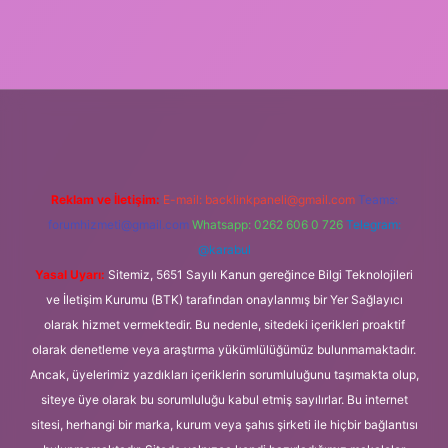
giriş
Reklam ve İletişim:
E-mail:
backlinkpaneli@gmail.com
Teams:
forumhizmeti@gmail.com
Whatsapp: 0262 606 0 726
Telegram:
@karabul
Yasal Uyarı:
Sitemiz, 5651 Sayılı Kanun gereğince Bilgi Teknolojileri
ve İletişim Kurumu (BTK) tarafından onaylanmış bir Yer Sağlayıcı
olarak hizmet vermektedir. Bu nedenle, sitedeki içerikleri proaktif
olarak denetleme veya araştırma yükümlülüğümüz bulunmamaktadır.
Ancak, üyelerimiz yazdıkları içeriklerin sorumluluğunu taşımakta olup,
siteye üye olarak bu sorumluluğu kabul etmiş sayılırlar. Bu internet
sitesi, herhangi bir marka, kurum veya şahıs şirketi ile hiçbir bağlantısı