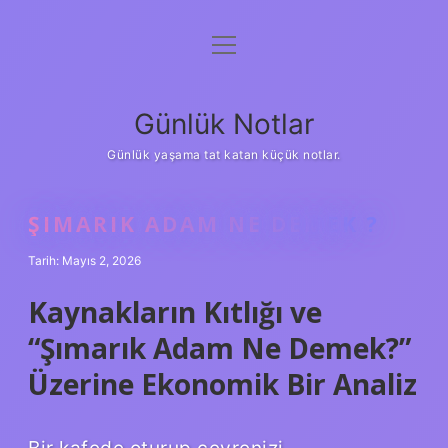
menüyü
Anasayfa
aç
Gizlilik Politikası
Günlük Notlar
Yasal Uyarı
Günlük yaşama tat katan küçük notlar.
Hakkımızda
ŞIMARIK ADAM NE DEMEK ?
Tarih: Mayıs 2, 2026
Kaynakların Kıtlığı ve
“Şımarık Adam Ne Demek?”
Üzerine Ekonomik Bir Analiz
Bir kafede oturup çevrenizi