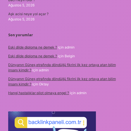
Ağustos 5, 2026
Aşk acisi neye yol açar ?
Ağustos 5, 2026
Son yorumlar
Eski dilde diploma ne demek ?
için
admin
Eski dilde diploma ne demek ?
için
Belgin
Dünyanın Güneş etrafında döndüğü fikrini ilk kez ortaya atan bilim
insanı kimdir ?
için
admin
Dünyanın Güneş etrafında döndüğü fikrini ilk kez ortaya atan bilim
insanı kimdir ?
için
Oktay
Hangi hastalıklar pilot olmaya engel ?
için
admin