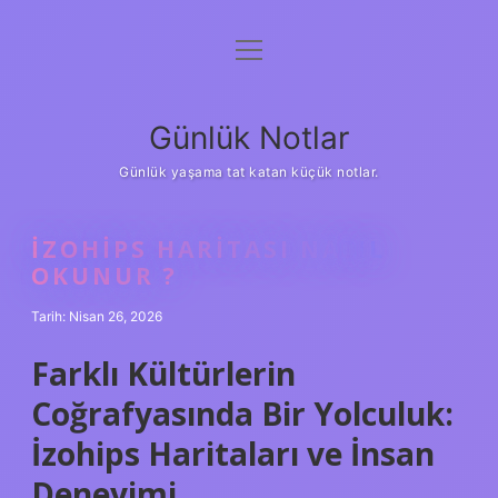
menüyü
Anasayfa
aç
Gizlilik Politikası
Günlük Notlar
Yasal Uyarı
Günlük yaşama tat katan küçük notlar.
Hakkımızda
İZOHIPS HARITASI NASIL
OKUNUR ?
Tarih: Nisan 26, 2026
Farklı Kültürlerin
Coğrafyasında Bir Yolculuk:
İzohips Haritaları ve İnsan
Deneyimi