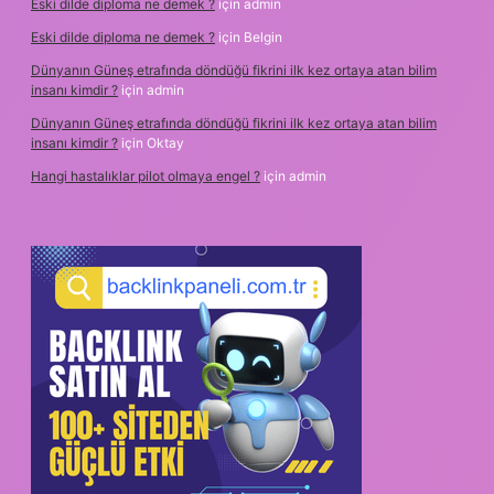
Eski dilde diploma ne demek ?
için
admin
Eski dilde diploma ne demek ?
için
Belgin
Dünyanın Güneş etrafında döndüğü fikrini ilk kez ortaya atan bilim
insanı kimdir ?
için
admin
Dünyanın Güneş etrafında döndüğü fikrini ilk kez ortaya atan bilim
insanı kimdir ?
için
Oktay
Hangi hastalıklar pilot olmaya engel ?
için
admin