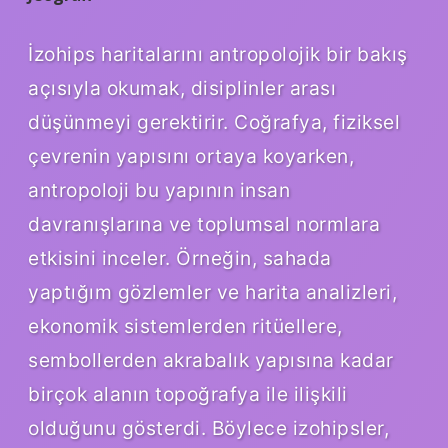
İzohips haritalarını antropolojik bir bakış
açısıyla okumak, disiplinler arası
düşünmeyi gerektirir. Coğrafya, fiziksel
çevrenin yapısını ortaya koyarken,
antropoloji bu yapının insan
davranışlarına ve toplumsal normlara
etkisini inceler. Örneğin, sahada
yaptığım gözlemler ve harita analizleri,
ekonomik sistemlerden ritüellere,
sembollerden akrabalık yapısına kadar
birçok alanın topoğrafya ile ilişkili
olduğunu gösterdi. Böylece izohipsler,