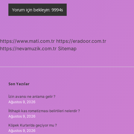
https://www.mati.com.tr
https://eradoor.com.tr
https://nevamuzik.com.tr
Sitemap
SIDEBAR
Son Yazılar
İzin avansı ne anlama gelir ?
Ağustos 9, 2026
İltihaplı kas romatizması belirtileri nelerdir ?
Ağustos 9, 2026
Köpek Kur’an’da geçiyor mu ?
Ağustos 9, 2026