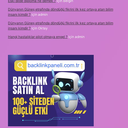
Eski dilde diploma ne demek ?
için
Belgin
Dünyanın Güneş etrafında döndüğü fikrini ilk kez ortaya atan bilim
insanı kimdir ?
için
admin
Dünyanın Güneş etrafında döndüğü fikrini ilk kez ortaya atan bilim
insanı kimdir ?
için
Oktay
Hangi hastalıklar pilot olmaya engel ?
için
admin