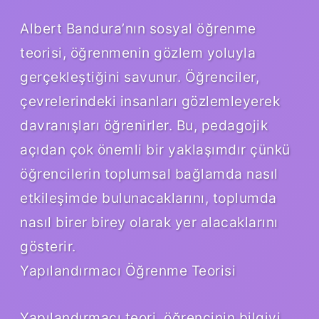
Albert Bandura’nın sosyal öğrenme
teorisi, öğrenmenin gözlem yoluyla
gerçekleştiğini savunur. Öğrenciler,
çevrelerindeki insanları gözlemleyerek
davranışları öğrenirler. Bu, pedagojik
açıdan çok önemli bir yaklaşımdır çünkü
öğrencilerin toplumsal bağlamda nasıl
etkileşimde bulunacaklarını, toplumda
nasıl birer birey olarak yer alacaklarını
gösterir.
Yapılandırmacı Öğrenme Teorisi
Yapılandırmacı teori, öğrencinin bilgiyi