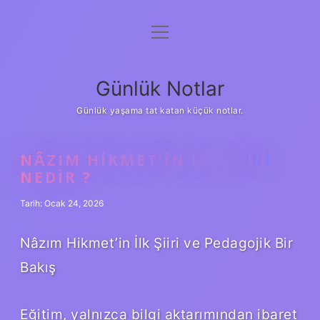
menüyü
Anasayfa
aç
Gizlilik Politikası
Günlük Notlar
Yasal Uyarı
Günlük yaşama tat katan küçük notlar.
Hakkımızda
NÂZIM HIKMET’IN ILK ŞIIRI
NEDIR ?
Tarih: Ocak 24, 2026
Nâzım Hikmet’in İlk Şiiri ve Pedagojik Bir
Bakış
Eğitim, yalnızca bilgi aktarımından ibaret