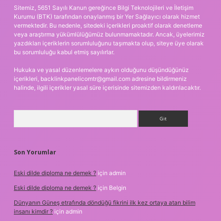
Sitemiz, 5651 Sayılı Kanun gereğince Bilgi Teknolojileri ve İletişim
Kurumu (BTK) tarafından onaylanmış bir Yer Sağlayıcı olarak hizmet
vermektedir. Bu nedenle, sitedeki içerikleri proaktif olarak denetleme
veya araştırma yükümlülüğümüz bulunmamaktadır. Ancak, üyelerimiz
yazdıkları içeriklerin sorumluluğunu taşımakta olup, siteye üye olarak
bu sorumluluğu kabul etmiş sayılırlar.
Hukuka ve yasal düzenlemelere aykırı olduğunu düşündüğünüz
içerikleri,
backlinkpanelicomtr@gmail.com
adresine bildirmeniz
halinde, ilgili içerikler yasal süre içerisinde sitemizden kaldırılacaktır.
Arama
Son Yorumlar
Eski dilde diploma ne demek ?
için
admin
Eski dilde diploma ne demek ?
için
Belgin
Dünyanın Güneş etrafında döndüğü fikrini ilk kez ortaya atan bilim
insanı kimdir ?
için
admin