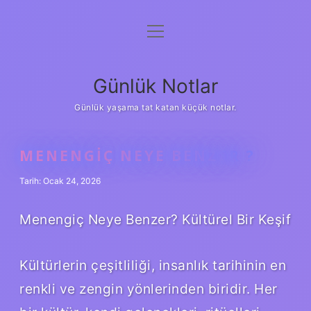
menüyü
Anasayfa
aç
Gizlilik Politikası
Günlük Notlar
Yasal Uyarı
Günlük yaşama tat katan küçük notlar.
Hakkımızda
MENENGIÇ NEYE BENZER ?
Tarih: Ocak 24, 2026
Menengiç Neye Benzer? Kültürel Bir Keşif
Kültürlerin çeşitliliği, insanlık tarihinin en
renkli ve zengin yönlerinden biridir. Her