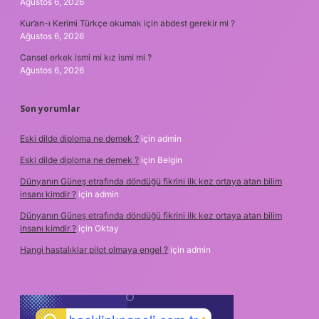
Ağustos 6, 2026
Kur’an-ı Kerimi Türkçe okumak için abdest gerekir mi ?
Ağustos 6, 2026
Cansel erkek ismi mi kız ismi mi ?
Ağustos 6, 2026
Son yorumlar
Eski dilde diploma ne demek ?
için
admin
Eski dilde diploma ne demek ?
için
Belgin
Dünyanın Güneş etrafında döndüğü fikrini ilk kez ortaya atan bilim
insanı kimdir ?
için
admin
Dünyanın Güneş etrafında döndüğü fikrini ilk kez ortaya atan bilim
insanı kimdir ?
için
Oktay
Hangi hastalıklar pilot olmaya engel ?
için
admin