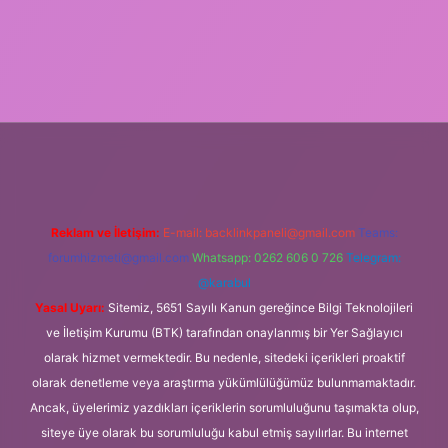
el giriş
Reklam ve İletişim:
E-mail:
backlinkpaneli@gmail.com
Teams:
forumhizmeti@gmail.com
Whatsapp: 0262 606 0 726
Telegram:
@karabul
Yasal Uyarı:
Sitemiz, 5651 Sayılı Kanun gereğince Bilgi Teknolojileri
ve İletişim Kurumu (BTK) tarafından onaylanmış bir Yer Sağlayıcı
olarak hizmet vermektedir. Bu nedenle, sitedeki içerikleri proaktif
olarak denetleme veya araştırma yükümlülüğümüz bulunmamaktadır.
Ancak, üyelerimiz yazdıkları içeriklerin sorumluluğunu taşımakta olup,
siteye üye olarak bu sorumluluğu kabul etmiş sayılırlar. Bu internet