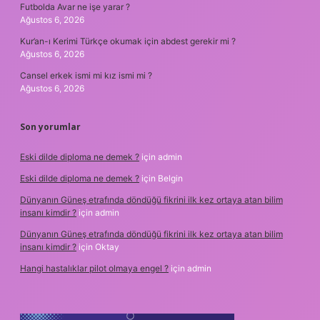
Futbolda Avar ne işe yarar ?
Ağustos 6, 2026
Kur’an-ı Kerimi Türkçe okumak için abdest gerekir mi ?
Ağustos 6, 2026
Cansel erkek ismi mi kız ismi mi ?
Ağustos 6, 2026
Son yorumlar
Eski dilde diploma ne demek ?
için
admin
Eski dilde diploma ne demek ?
için
Belgin
Dünyanın Güneş etrafında döndüğü fikrini ilk kez ortaya atan bilim
insanı kimdir ?
için
admin
Dünyanın Güneş etrafında döndüğü fikrini ilk kez ortaya atan bilim
insanı kimdir ?
için
Oktay
Hangi hastalıklar pilot olmaya engel ?
için
admin