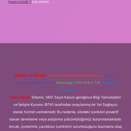
insanı kimdir ?
için
admin
iriş
Reklam ve İletişim:
E-mail:
backlinkpaneli@gmail.com
Teams:
forumhizmeti@gmail.com
Whatsapp: 0262 606 0 726
Telegram:
@karabul
Yasal Uyarı:
Sitemiz, 5651 Sayılı Kanun gereğince Bilgi Teknolojileri
ve İletişim Kurumu (BTK) tarafından onaylanmış bir Yer Sağlayıcı
olarak hizmet vermektedir. Bu nedenle, sitedeki içerikleri proaktif
olarak denetleme veya araştırma yükümlülüğümüz bulunmamaktadır.
Ancak, üyelerimiz yazdıkları içeriklerin sorumluluğunu taşımakta olup,