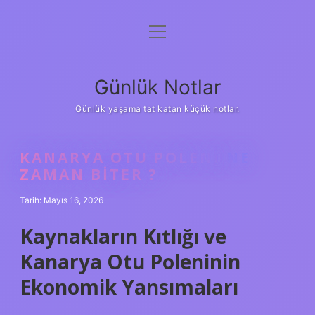
menüyü
Anasayfa
aç
Gizlilik Politikası
Günlük Notlar
Yasal Uyarı
Günlük yaşama tat katan küçük notlar.
Hakkımızda
KANARYA OTU POLENI NE
ZAMAN BITER ?
Tarih: Mayıs 16, 2026
Kaynakların Kıtlığı ve
Kanarya Otu Poleninin
Ekonomik Yansımaları