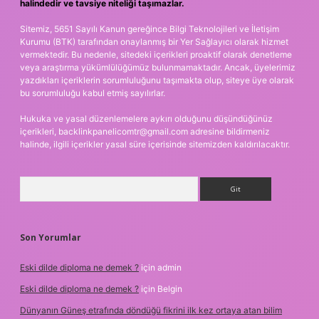
halindedir ve tavsiye niteliği taşımazlar.
Sitemiz, 5651 Sayılı Kanun gereğince Bilgi Teknolojileri ve İletişim
Kurumu (BTK) tarafından onaylanmış bir Yer Sağlayıcı olarak hizmet
vermektedir. Bu nedenle, sitedeki içerikleri proaktif olarak denetleme
veya araştırma yükümlülüğümüz bulunmamaktadır. Ancak, üyelerimiz
yazdıkları içeriklerin sorumluluğunu taşımakta olup, siteye üye olarak
bu sorumluluğu kabul etmiş sayılırlar.
Hukuka ve yasal düzenlemelere aykırı olduğunu düşündüğünüz
içerikleri,
backlinkpanelicomtr@gmail.com
adresine bildirmeniz
halinde, ilgili içerikler yasal süre içerisinde sitemizden kaldırılacaktır.
Arama
Son Yorumlar
Eski dilde diploma ne demek ?
için
admin
Eski dilde diploma ne demek ?
için
Belgin
Dünyanın Güneş etrafında döndüğü fikrini ilk kez ortaya atan bilim