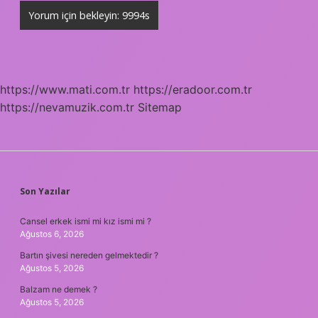
https://www.mati.com.tr
https://eradoor.com.tr
https://nevamuzik.com.tr
Sitemap
SIDEBAR
Son Yazılar
Cansel erkek ismi mi kız ismi mi ?
Ağustos 6, 2026
Bartın şivesi nereden gelmektedir ?
Ağustos 5, 2026
Balzam ne demek ?
Ağustos 5, 2026