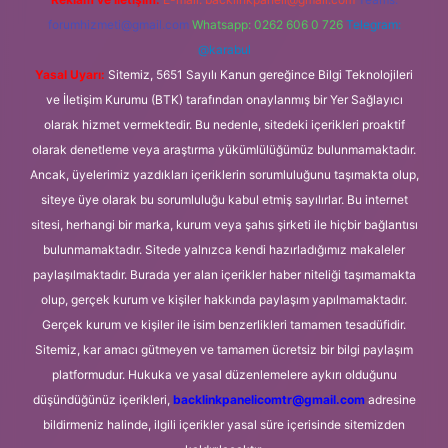
forumhizmeti@gmail.com
Whatsapp: 0262 606 0 726
Telegram:
@karabul
Yasal Uyarı:
Sitemiz, 5651 Sayılı Kanun gereğince Bilgi Teknolojileri
ve İletişim Kurumu (BTK) tarafından onaylanmış bir Yer Sağlayıcı
olarak hizmet vermektedir. Bu nedenle, sitedeki içerikleri proaktif
olarak denetleme veya araştırma yükümlülüğümüz bulunmamaktadır.
Ancak, üyelerimiz yazdıkları içeriklerin sorumluluğunu taşımakta olup,
siteye üye olarak bu sorumluluğu kabul etmiş sayılırlar. Bu internet
sitesi, herhangi bir marka, kurum veya şahıs şirketi ile hiçbir bağlantısı
bulunmamaktadır. Sitede yalnızca kendi hazırladığımız makaleler
paylaşılmaktadır. Burada yer alan içerikler haber niteliği taşımamakta
olup, gerçek kurum ve kişiler hakkında paylaşım yapılmamaktadır.
Gerçek kurum ve kişiler ile isim benzerlikleri tamamen tesadüfidir.
Sitemiz, kar amacı gütmeyen ve tamamen ücretsiz bir bilgi paylaşım
platformudur. Hukuka ve yasal düzenlemelere aykırı olduğunu
düşündüğünüz içerikleri,
backlinkpanelicomtr@gmail.com
adresine
bildirmeniz halinde, ilgili içerikler yasal süre içerisinde sitemizden