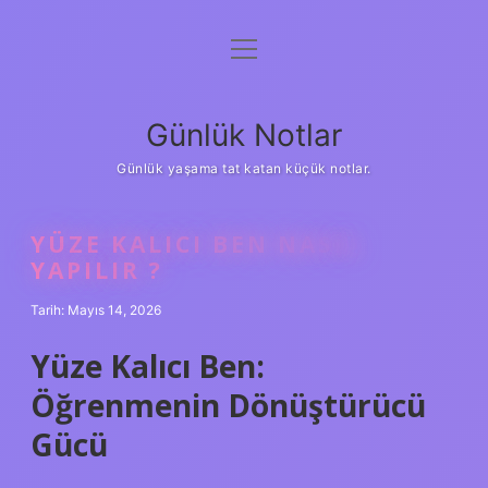
menüyü
Anasayfa
aç
Gizlilik Politikası
Günlük Notlar
Yasal Uyarı
Günlük yaşama tat katan küçük notlar.
Hakkımızda
YÜZE KALICI BEN NASIL
YAPILIR ?
Tarih: Mayıs 14, 2026
Yüze Kalıcı Ben:
Öğrenmenin Dönüştürücü
Gücü