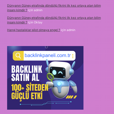
Dünyanın Güneş etrafında döndüğü fikrini ilk kez ortaya atan bilim
insanı kimdir ?
için
admin
Dünyanın Güneş etrafında döndüğü fikrini ilk kez ortaya atan bilim
insanı kimdir ?
için
Oktay
Hangi hastalıklar pilot olmaya engel ?
için
admin