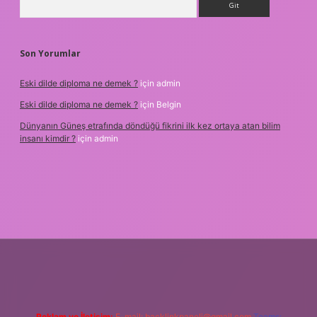
Son Yorumlar
Eski dilde diploma ne demek ?
için
admin
Eski dilde diploma ne demek ?
için
Belgin
Dünyanın Güneş etrafında döndüğü fikrini ilk kez ortaya atan bilim
insanı kimdir ?
için
admin
cel giriş
Reklam ve İletişim:
E-mail:
backlinkpaneli@gmail.com
Teams: