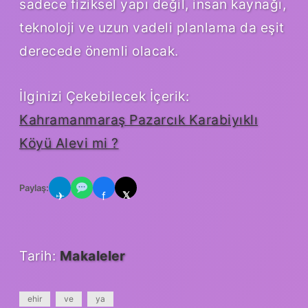
sadece fiziksel yapı değil, insan kaynağı,
teknoloji ve uzun vadeli planlama da eşit
derecede önemli olacak.
İlginizi Çekebilecek İçerik:
Kahramanmaraş Pazarcık Karabiyıklı
Köyü Alevi mi ?
Paylaş:
✈
f
𝕏
Tarih:
Makaleler
ehir
ve
ya