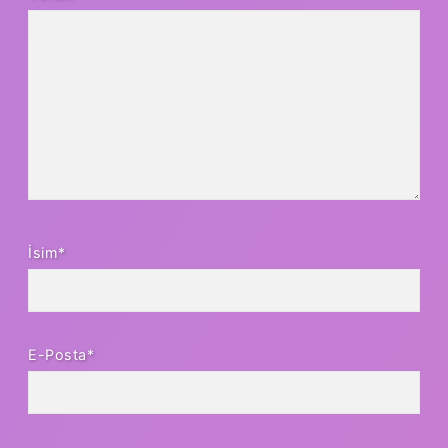
İsim*
E-Posta*