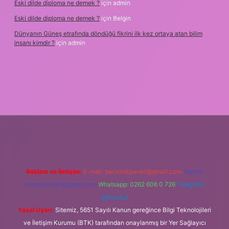
Eski dilde diploma ne demek ?
için
admin
Eski dilde diploma ne demek ?
için
Belgin
Dünyanın Güneş etrafında döndüğü fikrini ilk kez ortaya atan bilim
insanı kimdir ?
için
admin
ncel giriş
Reklam ve İletişim:
E-mail:
backlinkpaneli@gmail.com
Teams:
forumhizmeti@gmail.com
Whatsapp: 0262 606 0 726
Telegram:
@karabul
Yasal Uyarı:
Sitemiz, 5651 Sayılı Kanun gereğince Bilgi Teknolojileri
ve İletişim Kurumu (BTK) tarafından onaylanmış bir Yer Sağlayıcı