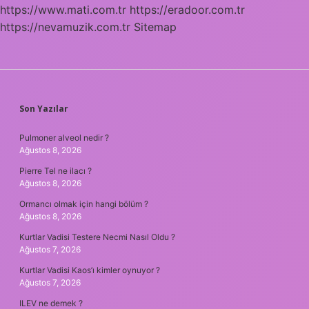
https://www.mati.com.tr
https://eradoor.com.tr
https://nevamuzik.com.tr
Sitemap
SIDEBAR
Son Yazılar
Pulmoner alveol nedir ?
Ağustos 8, 2026
Pierre Tel ne ilacı ?
Ağustos 8, 2026
Ormancı olmak için hangi bölüm ?
Ağustos 8, 2026
Kurtlar Vadisi Testere Necmi Nasıl Oldu ?
Ağustos 7, 2026
Kurtlar Vadisi Kaos’ı kimler oynuyor ?
Ağustos 7, 2026
ILEV ne demek ?