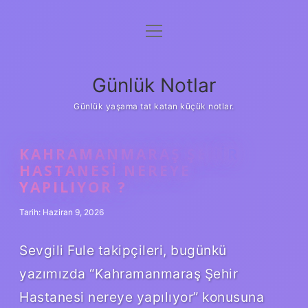
menüyü
Anasayfa
aç
Gizlilik Politikası
Günlük Notlar
Yasal Uyarı
Günlük yaşama tat katan küçük notlar.
Hakkımızda
KAHRAMANMARAŞ ŞEHIR
HASTANESI NEREYE
YAPILIYOR ?
Tarih: Haziran 9, 2026
Sevgili Fule takipçileri, bugünkü
yazımızda “Kahramanmaraş Şehir
Hastanesi nereye yapılıyor” konusuna