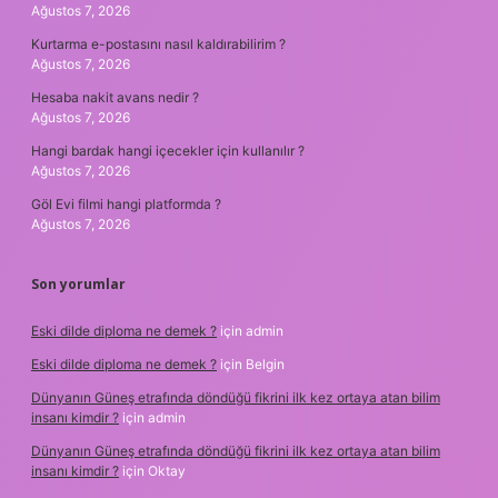
Ağustos 7, 2026
Kurtarma e-postasını nasıl kaldırabilirim ?
Ağustos 7, 2026
Hesaba nakit avans nedir ?
Ağustos 7, 2026
Hangi bardak hangi içecekler için kullanılır ?
Ağustos 7, 2026
Göl Evi filmi hangi platformda ?
Ağustos 7, 2026
Son yorumlar
Eski dilde diploma ne demek ?
için
admin
Eski dilde diploma ne demek ?
için
Belgin
Dünyanın Güneş etrafında döndüğü fikrini ilk kez ortaya atan bilim
insanı kimdir ?
için
admin
Dünyanın Güneş etrafında döndüğü fikrini ilk kez ortaya atan bilim
insanı kimdir ?
için
Oktay