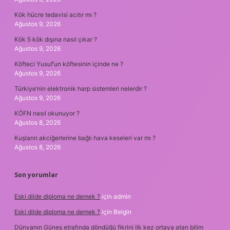
Kök hücre tedavisi acıtır mı ?
Ağustos 9, 2026
Kök 5 kök dışına nasıl çıkar ?
Ağustos 9, 2026
Köfteci Yusuf’un köftesinin içinde ne ?
Ağustos 9, 2026
Türkiye’nin elektronik harp sistemleri nelerdir ?
Ağustos 9, 2026
KÖFN nasıl okunuyor ?
Ağustos 8, 2026
Kuşların akciğerlerine bağlı hava keseleri var mı ?
Ağustos 8, 2026
Son yorumlar
Eski dilde diploma ne demek ?
için
admin
Eski dilde diploma ne demek ?
için
Belgin
Dünyanın Güneş etrafında döndüğü fikrini ilk kez ortaya atan bilim