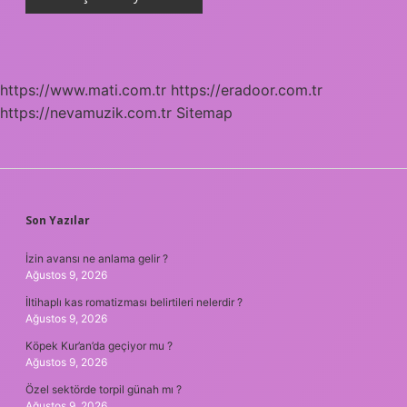
https://www.mati.com.tr
https://eradoor.com.tr
https://nevamuzik.com.tr
Sitemap
SIDEBAR
Son Yazılar
İzin avansı ne anlama gelir ?
Ağustos 9, 2026
İltihaplı kas romatizması belirtileri nelerdir ?
Ağustos 9, 2026
Köpek Kur’an’da geçiyor mu ?
Ağustos 9, 2026
Özel sektörde torpil günah mı ?
Ağustos 9, 2026