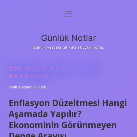
menüyü
Anasayfa
aç
Gizlilik Politikası
Günlük Notlar
Yasal Uyarı
Günlük yaşama tat katan küçük notlar.
Hakkımızda
260 NOLU HESAP NASIL
KAPATILIR ?
Tarih: Haziran 9, 2026
Enflasyon Düzeltmesi Hangi
Aşamada Yapılır?
Ekonominin Görünmeyen
Denge Arayışı