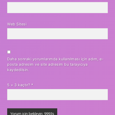
Web Sitesi
Daha sonraki yorumlarımda kullanılması için adım, e-
posta adresim ve site adresim bu tarayıcıya
kaydedilsin.
5 + 3 kaçtır?
*