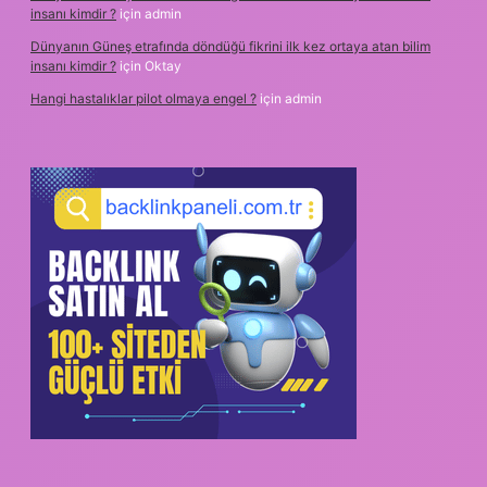
insanı kimdir ?
için
admin
Dünyanın Güneş etrafında döndüğü fikrini ilk kez ortaya atan bilim
insanı kimdir ?
için
Oktay
Hangi hastalıklar pilot olmaya engel ?
için
admin