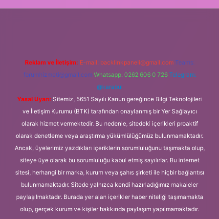
ş
Reklam ve İletişim:
E-mail:
backlinkpaneli@gmail.com
Teams:
forumhizmeti@gmail.com
Whatsapp: 0262 606 0 726
Telegram:
@karabul
Yasal Uyarı:
Sitemiz, 5651 Sayılı Kanun gereğince Bilgi Teknolojileri
ve İletişim Kurumu (BTK) tarafından onaylanmış bir Yer Sağlayıcı
olarak hizmet vermektedir. Bu nedenle, sitedeki içerikleri proaktif
olarak denetleme veya araştırma yükümlülüğümüz bulunmamaktadır.
Ancak, üyelerimiz yazdıkları içeriklerin sorumluluğunu taşımakta olup,
siteye üye olarak bu sorumluluğu kabul etmiş sayılırlar. Bu internet
sitesi, herhangi bir marka, kurum veya şahıs şirketi ile hiçbir bağlantısı
bulunmamaktadır. Sitede yalnızca kendi hazırladığımız makaleler
paylaşılmaktadır. Burada yer alan içerikler haber niteliği taşımamakta
olup, gerçek kurum ve kişiler hakkında paylaşım yapılmamaktadır.