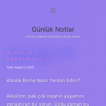
menüyü
Anasayfa
aç
Gizlilik Politikası
Günlük Notlar
Yasal Uyarı
Günlük yaşama tat katan küçük notlar.
Hakkımızda
ALKOLIK BIRINE NASIL
YARDIM EDILIR ?
Tarih: Aralık 11, 2025
Alkolik Birine Nasıl Yardım Edilir?
Alkolizm, pek çok insanın yaşamını
zorlaştıran bir sorun. Çoğu zaman bu