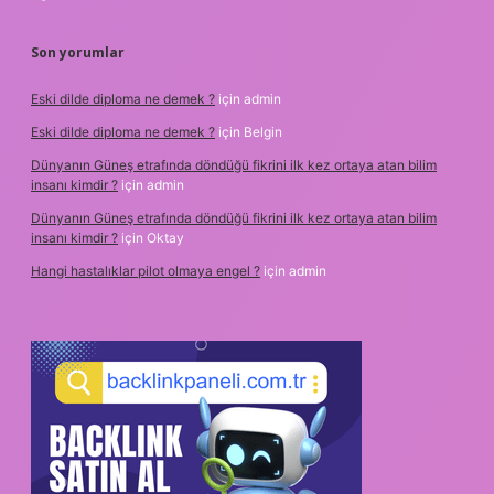
Son yorumlar
Eski dilde diploma ne demek ?
için
admin
Eski dilde diploma ne demek ?
için
Belgin
Dünyanın Güneş etrafında döndüğü fikrini ilk kez ortaya atan bilim
insanı kimdir ?
için
admin
Dünyanın Güneş etrafında döndüğü fikrini ilk kez ortaya atan bilim
insanı kimdir ?
için
Oktay
Hangi hastalıklar pilot olmaya engel ?
için
admin