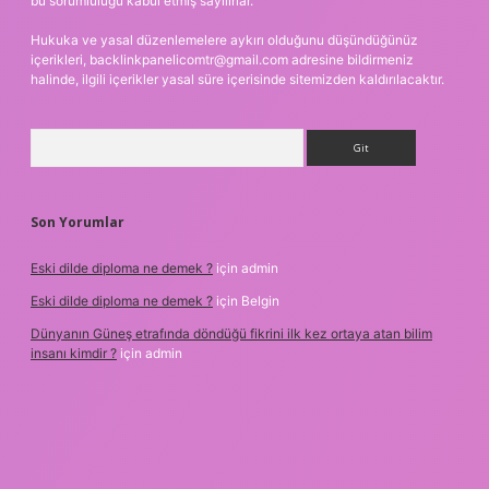
bu sorumluluğu kabul etmiş sayılırlar.
Hukuka ve yasal düzenlemelere aykırı olduğunu düşündüğünüz
içerikleri,
backlinkpanelicomtr@gmail.com
adresine bildirmeniz
halinde, ilgili içerikler yasal süre içerisinde sitemizden kaldırılacaktır.
Arama
Son Yorumlar
Eski dilde diploma ne demek ?
için
admin
Eski dilde diploma ne demek ?
için
Belgin
Dünyanın Güneş etrafında döndüğü fikrini ilk kez ortaya atan bilim
insanı kimdir ?
için
admin