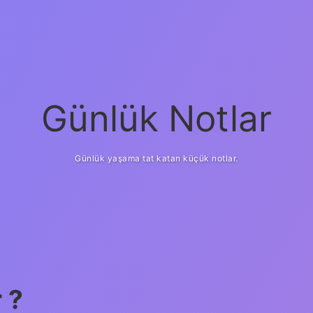
Günlük Notlar
Günlük yaşama tat katan küçük notlar.
 ?