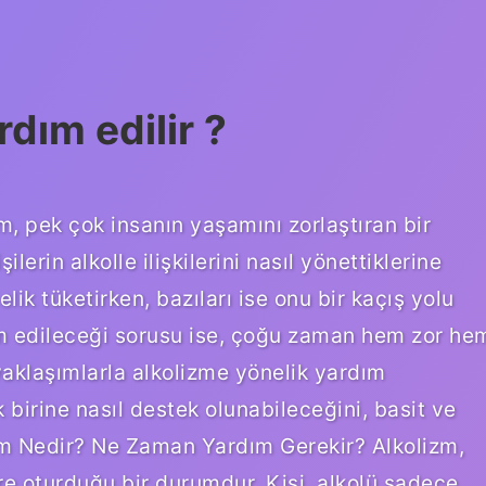
rdım edilir ?
zm, pek çok insanın yaşamını zorlaştıran bir
erin alkolle ilişkilerini nasıl yönettiklerine
lik tüketirken, bazıları ise onu bir kaçış yolu
rdım edileceği sorusu ise, çoğu zaman hem zor he
 yaklaşımlarla alkolizme yönelik yardım
birine nasıl destek olunabileceğini, basit ve
lizm Nedir? Ne Zaman Yardım Gerekir? Alkolizm,
ere oturduğu bir durumdur. Kişi, alkolü sadece