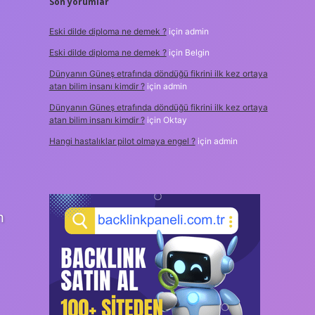
Son yorumlar
Eski dilde diploma ne demek ?
için
admin
Eski dilde diploma ne demek ?
için
Belgin
Dünyanın Güneş etrafında döndüğü fikrini ilk kez ortaya
atan bilim insanı kimdir ?
için
admin
Dünyanın Güneş etrafında döndüğü fikrini ilk kez ortaya
atan bilim insanı kimdir ?
için
Oktay
Hangi hastalıklar pilot olmaya engel ?
için
admin
m