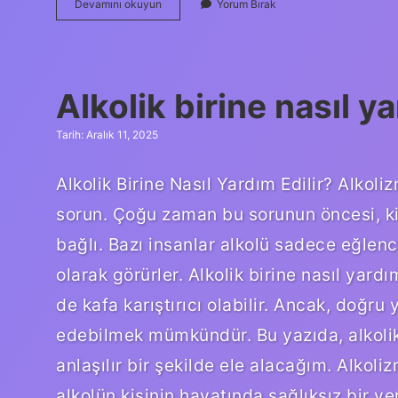
Madleen
Devamını okuyun
Yorum Bırak
gemisi
nedir
?
Alkolik birine nasıl ya
Tarih: Aralık 11, 2025
Alkolik Birine Nasıl Yardım Edilir? Alkoli
sorun. Çoğu zaman bu sorunun öncesi, kişil
bağlı. Bazı insanlar alkolü sadece eğlence
olarak görürler. Alkolik birine nasıl ya
de kafa karıştırıcı olabilir. Ancak, doğru
edebilmek mümkündür. Bu yazıda, alkolik 
anlaşılır bir şekilde ele alacağım. Alko
alkolün kişinin hayatında sağlıksız bir y