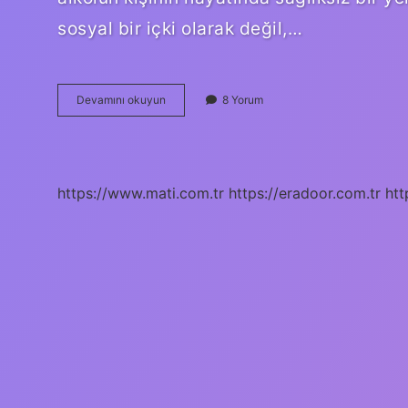
sosyal bir içki olarak değil,…
Alkolik
Devamını okuyun
8 Yorum
birine
nasıl
yardım
edilir
?
https://www.mati.com.tr
https://eradoor.com.tr
htt