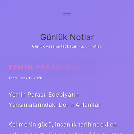
menüyü
Anasayfa
aç
Gizlilik Politikası
Günlük Notlar
Yasal Uyarı
Günlük yaşama tat katan küçük notlar.
Hakkımızda
YEMIN PARASI KAÇ TL ?
Tarih: Ocak 11, 2026
Yemin Parası: Edebiyatın
Yansımalarındaki Derin Anlamlar
Kelimenin gücü, insanlık tarihindeki en