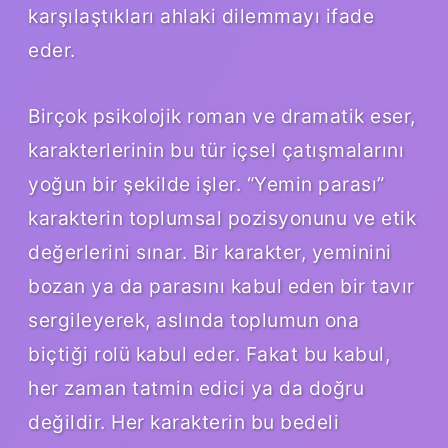
karşılaştıkları ahlaki dilemmayı ifade
eder.
Birçok psikolojik roman ve dramatik eser,
karakterlerinin bu tür içsel çatışmalarını
yoğun bir şekilde işler. “Yemin parası”
karakterin toplumsal pozisyonunu ve etik
değerlerini sınar. Bir karakter, yeminini
bozan ya da parasını kabul eden bir tavır
sergileyerek, aslında toplumun ona
biçtiği rolü kabul eder. Fakat bu kabul,
her zaman tatmin edici ya da doğru
değildir. Her karakterin bu bedeli