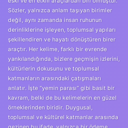
eski ve en etkili araçlardan biri olmuştur.
Sözler, yalnızca anlam taşıyan birimler
değil, aynı zamanda insan ruhunun
derinliklerine işleyen, toplumsal yapıları
şekillendiren ve hayatı dönüştüren birer
araçtır. Her kelime, farklı bir evrende
yankılandığında, bizlere geçmişin izlerini,
kültürlerin dokusunu ve toplumsal
katmanların arasındaki çatışmaları
anlatır. İşte “yemin parası” gibi basit bir
kavram, belki de bu kelimelerin en güzel
örneklerinden biridir. Duygusal,
toplumsal ve kültürel katmanlar arasında
gezinen bu ifade, yalnızca bir ödeme