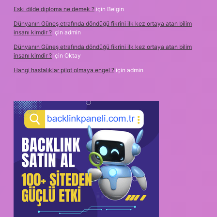
Eski dilde diploma ne demek ?
için
Belgin
Dünyanın Güneş etrafında döndüğü fikrini ilk kez ortaya atan bilim
insanı kimdir ?
için
admin
Dünyanın Güneş etrafında döndüğü fikrini ilk kez ortaya atan bilim
insanı kimdir ?
için
Oktay
Hangi hastalıklar pilot olmaya engel ?
için
admin