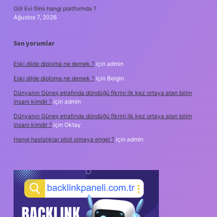
Göl Evi filmi hangi platformda ?
Ağustos 7, 2026
Son yorumlar
Eski dilde diploma ne demek ?
için
admin
Eski dilde diploma ne demek ?
için
Belgin
Dünyanın Güneş etrafında döndüğü fikrini ilk kez ortaya atan bilim
insanı kimdir ?
için
admin
Dünyanın Güneş etrafında döndüğü fikrini ilk kez ortaya atan bilim
insanı kimdir ?
için
Oktay
Hangi hastalıklar pilot olmaya engel ?
için
admin