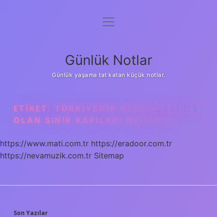
menüyü
Anasayfa
aç
Gizlilik Politikası
Günlük Notlar
Yasal Uyarı
Günlük yaşama tat katan küçük notlar.
Hakkımızda
ETIKET:
TÜRKIYENIN KOMŞULARI ILE
OLAN SINIR KAPILARI NELERDIR
https://www.mati.com.tr
https://eradoor.com.tr
https://nevamuzik.com.tr
Sitemap
Son Yazılar