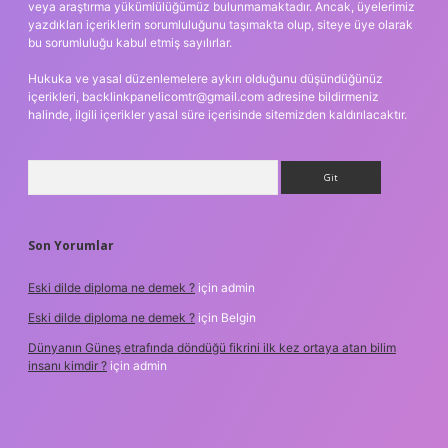
veya araştırma yükümlülüğümüz bulunmamaktadır. Ancak, üyelerimiz
yazdıkları içeriklerin sorumluluğunu taşımakta olup, siteye üye olarak
bu sorumluluğu kabul etmiş sayılırlar.
Hukuka ve yasal düzenlemelere aykırı olduğunu düşündüğünüz
içerikleri,
backlinkpanelicomtr@gmail.com
adresine bildirmeniz
halinde, ilgili içerikler yasal süre içerisinde sitemizden kaldırılacaktır.
Arama
Son Yorumlar
Eski dilde diploma ne demek ?
için
admin
Eski dilde diploma ne demek ?
için
Belgin
Dünyanın Güneş etrafında döndüğü fikrini ilk kez ortaya atan bilim
insanı kimdir ?
için
admin