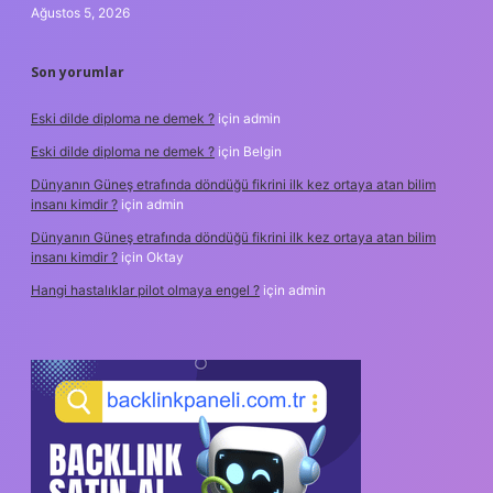
Ağustos 5, 2026
Son yorumlar
Eski dilde diploma ne demek ?
için
admin
Eski dilde diploma ne demek ?
için
Belgin
Dünyanın Güneş etrafında döndüğü fikrini ilk kez ortaya atan bilim
insanı kimdir ?
için
admin
Dünyanın Güneş etrafında döndüğü fikrini ilk kez ortaya atan bilim
insanı kimdir ?
için
Oktay
Hangi hastalıklar pilot olmaya engel ?
için
admin