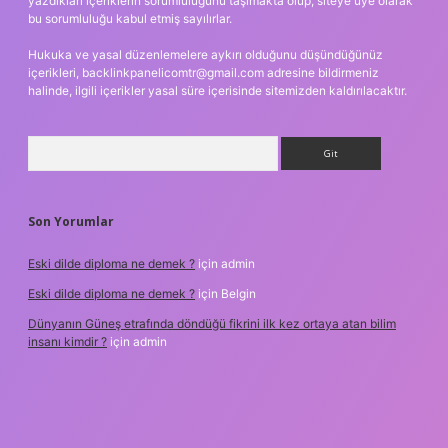
yazdıkları içeriklerin sorumluluğunu taşımakta olup, siteye üye olarak
bu sorumluluğu kabul etmiş sayılırlar.
Hukuka ve yasal düzenlemelere aykırı olduğunu düşündüğünüz
içerikleri,
backlinkpanelicomtr@gmail.com
adresine bildirmeniz
halinde, ilgili içerikler yasal süre içerisinde sitemizden kaldırılacaktır.
Arama
Son Yorumlar
Eski dilde diploma ne demek ?
için
admin
Eski dilde diploma ne demek ?
için
Belgin
Dünyanın Güneş etrafında döndüğü fikrini ilk kez ortaya atan bilim
insanı kimdir ?
için
admin