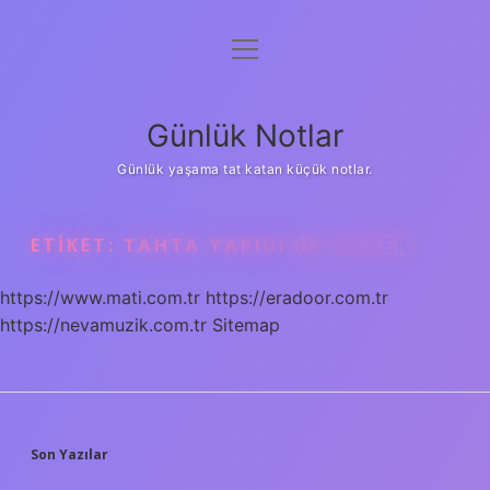
menüyü
Anasayfa
aç
Gizlilik Politikası
Günlük Notlar
Yasal Uyarı
Günlük yaşama tat katan küçük notlar.
Hakkımızda
ETIKET:
TAHTA YAPICI NE DEMEK
https://www.mati.com.tr
https://eradoor.com.tr
https://nevamuzik.com.tr
Sitemap
SIDEBAR
Son Yazılar