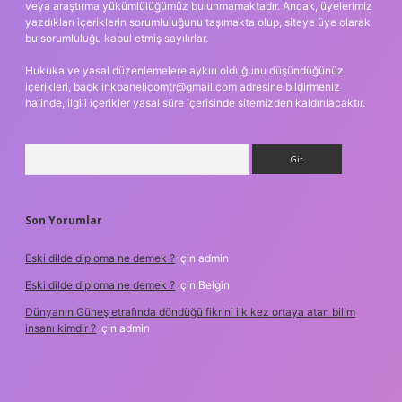
veya araştırma yükümlülüğümüz bulunmamaktadır. Ancak, üyelerimiz
yazdıkları içeriklerin sorumluluğunu taşımakta olup, siteye üye olarak
bu sorumluluğu kabul etmiş sayılırlar.
Hukuka ve yasal düzenlemelere aykırı olduğunu düşündüğünüz
içerikleri,
backlinkpanelicomtr@gmail.com
adresine bildirmeniz
halinde, ilgili içerikler yasal süre içerisinde sitemizden kaldırılacaktır.
Arama
Son Yorumlar
Eski dilde diploma ne demek ?
için
admin
Eski dilde diploma ne demek ?
için
Belgin
Dünyanın Güneş etrafında döndüğü fikrini ilk kez ortaya atan bilim
insanı kimdir ?
için
admin