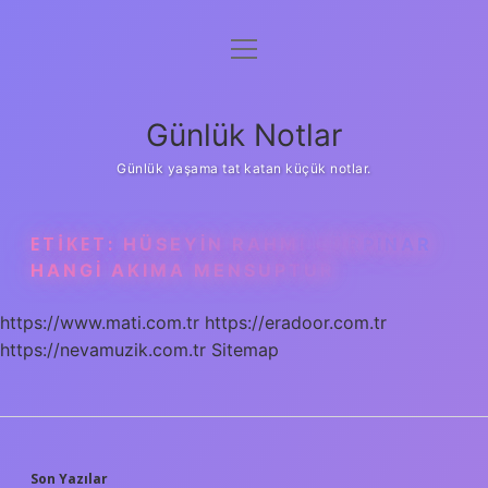
menüyü
Anasayfa
aç
Gizlilik Politikası
Günlük Notlar
Yasal Uyarı
Günlük yaşama tat katan küçük notlar.
Hakkımızda
ETIKET:
HÜSEYIN RAHMI GÜRPINAR
HANGI AKIMA MENSUPTUR
https://www.mati.com.tr
https://eradoor.com.tr
https://nevamuzik.com.tr
Sitemap
Son Yazılar