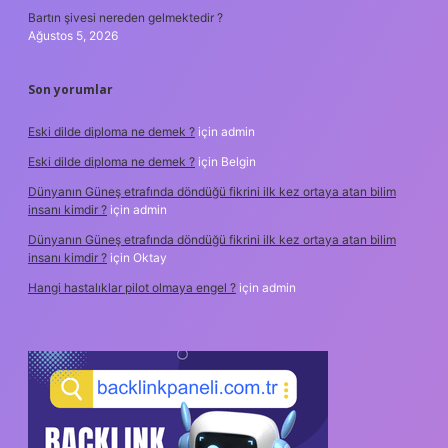
Bartın şivesi nereden gelmektedir ?
Ağustos 5, 2026
Son yorumlar
Eski dilde diploma ne demek ?
için
admin
Eski dilde diploma ne demek ?
için
Belgin
Dünyanın Güneş etrafında döndüğü fikrini ilk kez ortaya atan bilim
insanı kimdir ?
için
admin
Dünyanın Güneş etrafında döndüğü fikrini ilk kez ortaya atan bilim
insanı kimdir ?
için
Oktay
Hangi hastalıklar pilot olmaya engel ?
için
admin