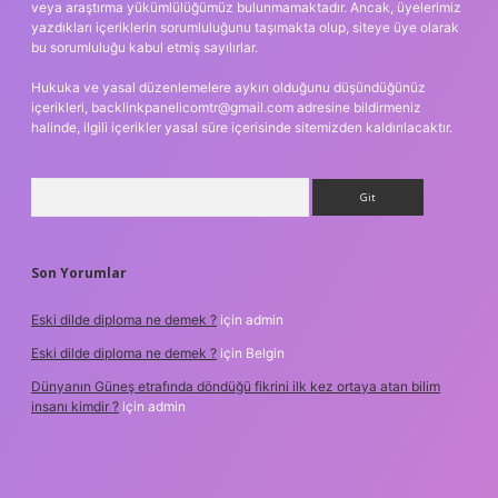
veya araştırma yükümlülüğümüz bulunmamaktadır. Ancak, üyelerimiz
yazdıkları içeriklerin sorumluluğunu taşımakta olup, siteye üye olarak
bu sorumluluğu kabul etmiş sayılırlar.
Hukuka ve yasal düzenlemelere aykırı olduğunu düşündüğünüz
içerikleri,
backlinkpanelicomtr@gmail.com
adresine bildirmeniz
halinde, ilgili içerikler yasal süre içerisinde sitemizden kaldırılacaktır.
Arama
Son Yorumlar
Eski dilde diploma ne demek ?
için
admin
Eski dilde diploma ne demek ?
için
Belgin
Dünyanın Güneş etrafında döndüğü fikrini ilk kez ortaya atan bilim
insanı kimdir ?
için
admin