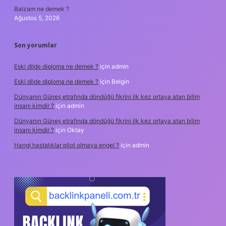
Balzam ne demek ?
Ağustos 5, 2026
Son yorumlar
Eski dilde diploma ne demek ?
için
admin
Eski dilde diploma ne demek ?
için
Belgin
Dünyanın Güneş etrafında döndüğü fikrini ilk kez ortaya atan bilim
insanı kimdir ?
için
admin
Dünyanın Güneş etrafında döndüğü fikrini ilk kez ortaya atan bilim
insanı kimdir ?
için
Oktay
Hangi hastalıklar pilot olmaya engel ?
için
admin