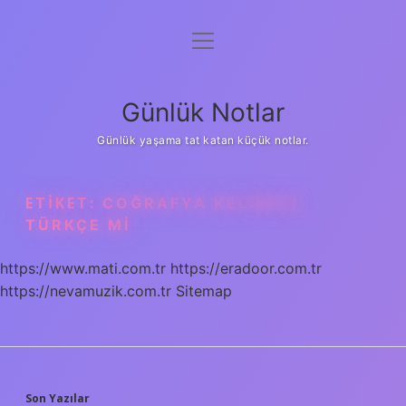
menüyü
Anasayfa
aç
Gizlilik Politikası
Günlük Notlar
Yasal Uyarı
Günlük yaşama tat katan küçük notlar.
Hakkımızda
ETIKET:
COĞRAFYA KELIMESI
TÜRKÇE MI
https://www.mati.com.tr
https://eradoor.com.tr
https://nevamuzik.com.tr
Sitemap
Son Yazılar