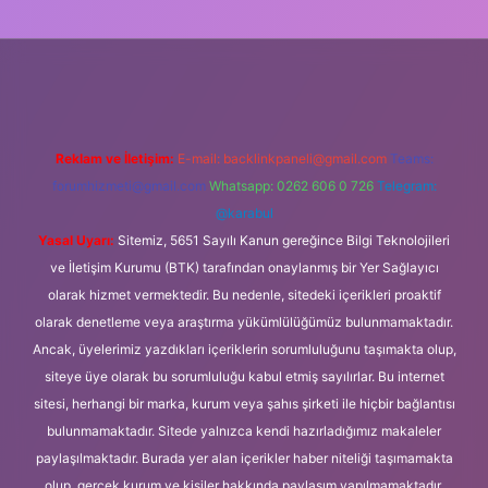
üncel giriş
Reklam ve İletişim:
E-mail:
backlinkpaneli@gmail.com
Teams:
forumhizmeti@gmail.com
Whatsapp: 0262 606 0 726
Telegram:
@karabul
Yasal Uyarı:
Sitemiz, 5651 Sayılı Kanun gereğince Bilgi Teknolojileri
ve İletişim Kurumu (BTK) tarafından onaylanmış bir Yer Sağlayıcı
olarak hizmet vermektedir. Bu nedenle, sitedeki içerikleri proaktif
olarak denetleme veya araştırma yükümlülüğümüz bulunmamaktadır.
Ancak, üyelerimiz yazdıkları içeriklerin sorumluluğunu taşımakta olup,
siteye üye olarak bu sorumluluğu kabul etmiş sayılırlar. Bu internet
sitesi, herhangi bir marka, kurum veya şahıs şirketi ile hiçbir bağlantısı
bulunmamaktadır. Sitede yalnızca kendi hazırladığımız makaleler
paylaşılmaktadır. Burada yer alan içerikler haber niteliği taşımamakta
olup, gerçek kurum ve kişiler hakkında paylaşım yapılmamaktadır.