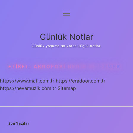
menüyü
Anasayfa
aç
Gizlilik Politikası
Günlük Notlar
Yasal Uyarı
Günlük yaşama tat katan küçük notlar.
Hakkımızda
ETIKET:
AKROFOBI NEDIR NE DEMEK
https://www.mati.com.tr
https://eradoor.com.tr
https://nevamuzik.com.tr
Sitemap
SIDEBAR
Son Yazılar