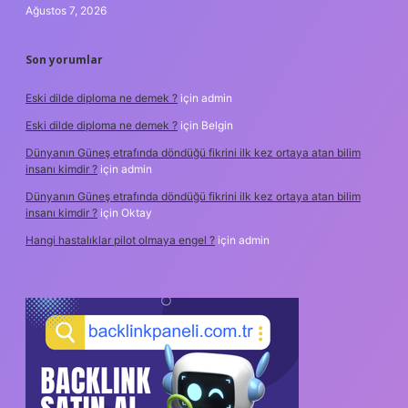
Ağustos 7, 2026
Son yorumlar
Eski dilde diploma ne demek ?
için
admin
Eski dilde diploma ne demek ?
için
Belgin
Dünyanın Güneş etrafında döndüğü fikrini ilk kez ortaya atan bilim
insanı kimdir ?
için
admin
Dünyanın Güneş etrafında döndüğü fikrini ilk kez ortaya atan bilim
insanı kimdir ?
için
Oktay
Hangi hastalıklar pilot olmaya engel ?
için
admin