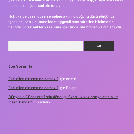
yazdıkları içeriklerin sorumluluğunu taşımakta olup, siteye üye olarak
bu sorumluluğu kabul etmiş sayılırlar.
Hukuka ve yasal düzenlemelere aykırı olduğunu düşündüğünüz
içerikleri,
backlinkpanelicomtr@gmail.com
adresine bildirmeniz
halinde, ilgili içerikler yasal süre içerisinde sitemizden kaldırılacaktır.
Arama
Son Yorumlar
Eski dilde diploma ne demek ?
için
admin
Eski dilde diploma ne demek ?
için
Belgin
Dünyanın Güneş etrafında döndüğü fikrini ilk kez ortaya atan bilim
insanı kimdir ?
için
admin