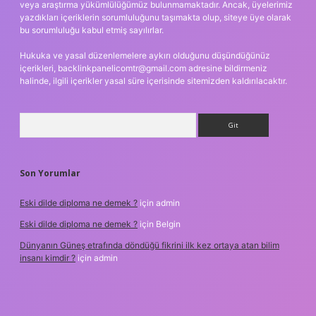
veya araştırma yükümlülüğümüz bulunmamaktadır. Ancak, üyelerimiz
yazdıkları içeriklerin sorumluluğunu taşımakta olup, siteye üye olarak
bu sorumluluğu kabul etmiş sayılırlar.
Hukuka ve yasal düzenlemelere aykırı olduğunu düşündüğünüz
içerikleri,
backlinkpanelicomtr@gmail.com
adresine bildirmeniz
halinde, ilgili içerikler yasal süre içerisinde sitemizden kaldırılacaktır.
Arama
Son Yorumlar
Eski dilde diploma ne demek ?
için
admin
Eski dilde diploma ne demek ?
için
Belgin
Dünyanın Güneş etrafında döndüğü fikrini ilk kez ortaya atan bilim
insanı kimdir ?
için
admin