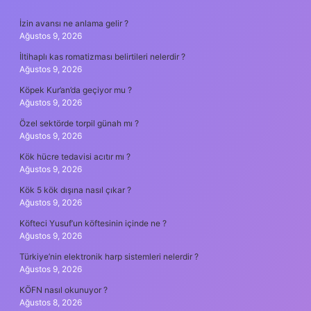
SIDEBAR
İzin avansı ne anlama gelir ?
Ağustos 9, 2026
İltihaplı kas romatizması belirtileri nelerdir ?
Ağustos 9, 2026
Köpek Kur’an’da geçiyor mu ?
Ağustos 9, 2026
Özel sektörde torpil günah mı ?
Ağustos 9, 2026
Kök hücre tedavisi acıtır mı ?
Ağustos 9, 2026
Kök 5 kök dışına nasıl çıkar ?
Ağustos 9, 2026
Köfteci Yusuf’un köftesinin içinde ne ?
Ağustos 9, 2026
Türkiye’nin elektronik harp sistemleri nelerdir ?
Ağustos 9, 2026
KÖFN nasıl okunuyor ?
Ağustos 8, 2026