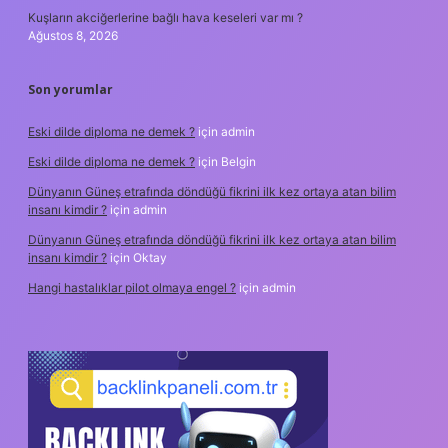
Kuşların akciğerlerine bağlı hava keseleri var mı ?
Ağustos 8, 2026
Son yorumlar
Eski dilde diploma ne demek ?
için
admin
Eski dilde diploma ne demek ?
için
Belgin
Dünyanın Güneş etrafında döndüğü fikrini ilk kez ortaya atan bilim
insanı kimdir ?
için
admin
Dünyanın Güneş etrafında döndüğü fikrini ilk kez ortaya atan bilim
insanı kimdir ?
için
Oktay
Hangi hastalıklar pilot olmaya engel ?
için
admin