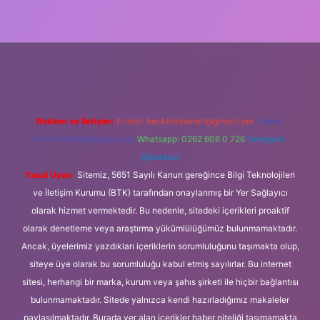
ncel giriş
Reklam ve İletişim:
E-mail:
backlinkpaneli@gmail.com
Teams:
forumhizmeti@gmail.com
Whatsapp: 0262 606 0 726
Telegram:
@karabul
Yasal Uyarı:
Sitemiz, 5651 Sayılı Kanun gereğince Bilgi Teknolojileri
ve İletişim Kurumu (BTK) tarafından onaylanmış bir Yer Sağlayıcı
olarak hizmet vermektedir. Bu nedenle, sitedeki içerikleri proaktif
olarak denetleme veya araştırma yükümlülüğümüz bulunmamaktadır.
Ancak, üyelerimiz yazdıkları içeriklerin sorumluluğunu taşımakta olup,
siteye üye olarak bu sorumluluğu kabul etmiş sayılırlar. Bu internet
sitesi, herhangi bir marka, kurum veya şahıs şirketi ile hiçbir bağlantısı
bulunmamaktadır. Sitede yalnızca kendi hazırladığımız makaleler
paylaşılmaktadır. Burada yer alan içerikler haber niteliği taşımamakta