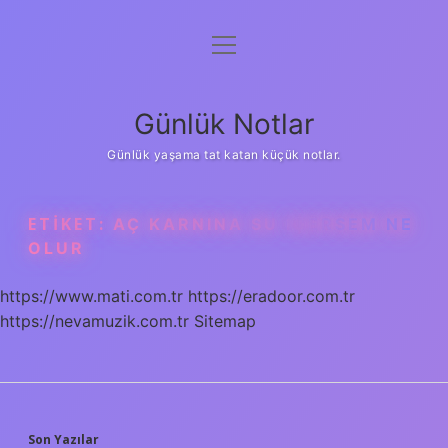
menüyü
Anasayfa
aç
Gizlilik Politikası
Günlük Notlar
Yasal Uyarı
Günlük yaşama tat katan küçük notlar.
Hakkımızda
ETIKET:
AÇ KARNINA SU IÇERSEM NE
OLUR
https://www.mati.com.tr
https://eradoor.com.tr
https://nevamuzik.com.tr
Sitemap
Son Yazılar