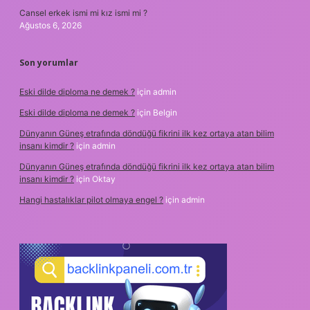
Cansel erkek ismi mi kız ismi mi ?
Ağustos 6, 2026
Son yorumlar
Eski dilde diploma ne demek ?
için
admin
Eski dilde diploma ne demek ?
için
Belgin
Dünyanın Güneş etrafında döndüğü fikrini ilk kez ortaya atan bilim
insanı kimdir ?
için
admin
Dünyanın Güneş etrafında döndüğü fikrini ilk kez ortaya atan bilim
insanı kimdir ?
için
Oktay
Hangi hastalıklar pilot olmaya engel ?
için
admin