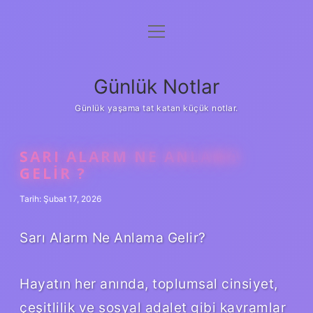
menüyü
Anasayfa
aç
Gizlilik Politikası
Günlük Notlar
Yasal Uyarı
Günlük yaşama tat katan küçük notlar.
Hakkımızda
SARI ALARM NE ANLAMA
GELIR ?
Tarih: Şubat 17, 2026
Sarı Alarm Ne Anlama Gelir?
Hayatın her anında, toplumsal cinsiyet,
çeşitlilik ve sosyal adalet gibi kavramlar