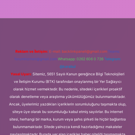
 güncel giriş
Reklam ve İletişim:
E-mail:
backlinkpaneli@gmail.com
Teams:
forumhizmeti@gmail.com
Whatsapp: 0262 606 0 726
Telegram:
@karabul
Yasal Uyarı:
Sitemiz, 5651 Sayılı Kanun gereğince Bilgi Teknolojileri
ve İletişim Kurumu (BTK) tarafından onaylanmış bir Yer Sağlayıcı
olarak hizmet vermektedir. Bu nedenle, sitedeki içerikleri proaktif
olarak denetleme veya araştırma yükümlülüğümüz bulunmamaktadır.
Ancak, üyelerimiz yazdıkları içeriklerin sorumluluğunu taşımakta olup,
siteye üye olarak bu sorumluluğu kabul etmiş sayılırlar. Bu internet
sitesi, herhangi bir marka, kurum veya şahıs şirketi ile hiçbir bağlantısı
bulunmamaktadır. Sitede yalnızca kendi hazırladığımız makaleler
paylaşılmaktadır. Burada yer alan içerikler haber niteliği taşımamakta