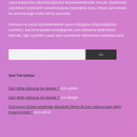
veya araştırma yükümlülüğümüz bulunmamaktadır. Ancak, üyelerimiz
yazdıkları içeriklerin sorumluluğunu taşımakta olup, siteye üye olarak
bu sorumluluğu kabul etmiş sayılırlar.
Hukuka ve yasal düzenlemelere aykırı olduğunu düşündüğünüz
içerikleri,
backlinkpanelicomtr@gmail.com
adresine bildirmeniz
halinde, ilgili içerikler yasal süre içerisinde sitemizden kaldırılacaktır.
Arama
Son Yorumlar
Eski dilde diploma ne demek ?
için
admin
Eski dilde diploma ne demek ?
için
Belgin
Dünyanın Güneş etrafında döndüğü fikrini ilk kez ortaya atan bilim
insanı kimdir ?
için
admin