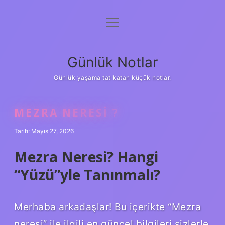
menüyü
Anasayfa
aç
Gizlilik Politikası
Günlük Notlar
Yasal Uyarı
Günlük yaşama tat katan küçük notlar.
Hakkımızda
MEZRA NERESI ?
Tarih: Mayıs 27, 2026
Mezra Neresi? Hangi
“Yüzü”yle Tanınmalı?
Merhaba arkadaşlar! Bu içerikte “Mezra
neresi” ile ilgili en güncel bilgileri sizlerle