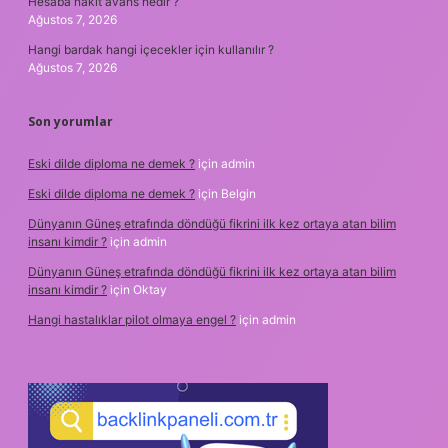
Hesaba nakit avans nedir ?
Ağustos 7, 2026
Hangi bardak hangi içecekler için kullanılır ?
Ağustos 7, 2026
Son yorumlar
Eski dilde diploma ne demek ?
için
admin
Eski dilde diploma ne demek ?
için
Belgin
Dünyanın Güneş etrafında döndüğü fikrini ilk kez ortaya atan bilim
insanı kimdir ?
için
admin
Dünyanın Güneş etrafında döndüğü fikrini ilk kez ortaya atan bilim
insanı kimdir ?
için
Oktay
Hangi hastalıklar pilot olmaya engel ?
için
admin