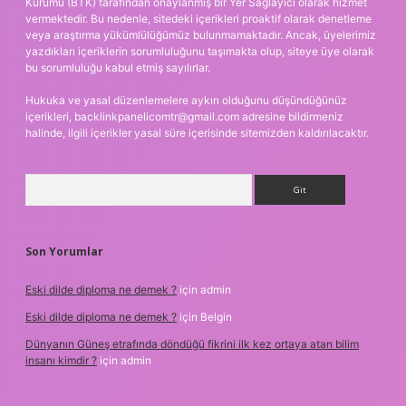
Kurumu (BTK) tarafından onaylanmış bir Yer Sağlayıcı olarak hizmet
vermektedir. Bu nedenle, sitedeki içerikleri proaktif olarak denetleme
veya araştırma yükümlülüğümüz bulunmamaktadır. Ancak, üyelerimiz
yazdıkları içeriklerin sorumluluğunu taşımakta olup, siteye üye olarak
bu sorumluluğu kabul etmiş sayılırlar.
Hukuka ve yasal düzenlemelere aykırı olduğunu düşündüğünüz
içerikleri,
backlinkpanelicomtr@gmail.com
adresine bildirmeniz
halinde, ilgili içerikler yasal süre içerisinde sitemizden kaldırılacaktır.
Arama
Son Yorumlar
Eski dilde diploma ne demek ?
için
admin
Eski dilde diploma ne demek ?
için
Belgin
Dünyanın Güneş etrafında döndüğü fikrini ilk kez ortaya atan bilim
insanı kimdir ?
için
admin