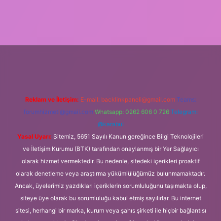
ncel giriş
Reklam ve İletişim:
E-mail:
backlinkpaneli@gmail.com
Teams:
forumhizmeti@gmail.com
Whatsapp: 0262 606 0 726
Telegram:
@karabul
Yasal Uyarı:
Sitemiz, 5651 Sayılı Kanun gereğince Bilgi Teknolojileri
ve İletişim Kurumu (BTK) tarafından onaylanmış bir Yer Sağlayıcı
olarak hizmet vermektedir. Bu nedenle, sitedeki içerikleri proaktif
olarak denetleme veya araştırma yükümlülüğümüz bulunmamaktadır.
Ancak, üyelerimiz yazdıkları içeriklerin sorumluluğunu taşımakta olup,
siteye üye olarak bu sorumluluğu kabul etmiş sayılırlar. Bu internet
sitesi, herhangi bir marka, kurum veya şahıs şirketi ile hiçbir bağlantısı