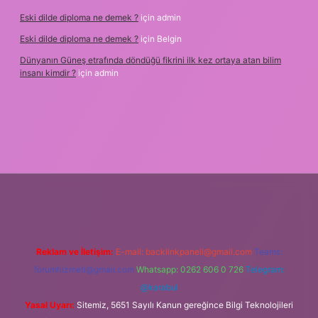
Eski dilde diploma ne demek ?
için
admin
Eski dilde diploma ne demek ?
için
Belgin
Dünyanın Güneş etrafında döndüğü fikrini ilk kez ortaya atan bilim
insanı kimdir ?
için
admin
ş
Reklam ve İletişim:
E-mail:
backlinkpaneli@gmail.com
Teams:
forumhizmeti@gmail.com
Whatsapp: 0262 606 0 726
Telegram:
@karabul
Yasal Uyarı:
Sitemiz, 5651 Sayılı Kanun gereğince Bilgi Teknolojileri