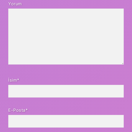
Yorum
İsim*
E-Posta*