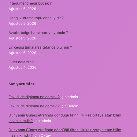
Integüment nedir böcek ?
Ağustos 5, 2026
Hangi kurutma topu daha iyidir ?
Ağustos 5, 2026
Avcılık belge harcı nereye yatırılır ?
Ağustos 5, 2026
Ev kedisi tırmalarsa tetanoz olur mu ?
Ağustos 5, 2026
Ekler nelerdir ?
Ağustos 4, 2026
Son yorumlar
Eski dilde diploma ne demek ?
için
admin
Eski dilde diploma ne demek ?
için
Belgin
Dünyanın Güneş etrafında döndüğü fikrini ilk kez ortaya atan bilim
insanı kimdir ?
için
admin
Dünyanın Güneş etrafında döndüğü fikrini ilk kez ortaya atan bilim
insanı kimdir ?
için
Oktay