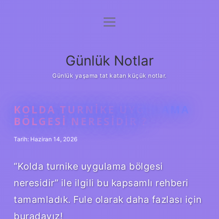
menüyü
Anasayfa
aç
Gizlilik Politikası
Günlük Notlar
Yasal Uyarı
Günlük yaşama tat katan küçük notlar.
Hakkımızda
KOLDA TURNIKE UYGULAMA
BÖLGESI NERESIDIR ?
Tarih: Haziran 14, 2026
“Kolda turnike uygulama bölgesi
neresidir” ile ilgili bu kapsamlı rehberi
tamamladık. Fule olarak daha fazlası için
buradayız!