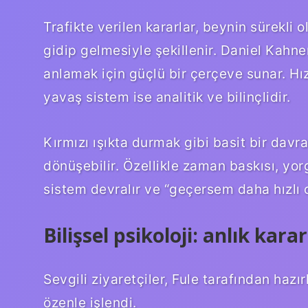
Trafikte verilen kararlar, beynin sürekli 
gidip gelmesiyle şekillenir. Daniel Kahnem
anlamak için güçlü bir çerçeve sunar. Hız
yavaş sistem ise analitik ve bilinçlidir.
Kırmızı ışıkta durmak gibi basit bir davra
dönüşebilir. Özellikle zaman baskısı, yor
sistem devralır ve “geçersem daha hızlı o
Bilişsel psikoloji: anlık kara
Sevgili ziyaretçiler, Fule tarafından hazı
özenle işlendi.