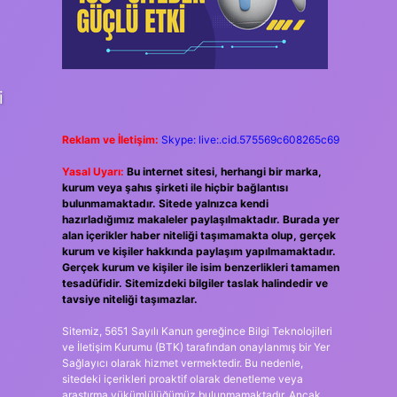
i
Reklam ve İletişim:
Skype: live:.cid.575569c608265c69
Yasal Uyarı:
Bu internet sitesi, herhangi bir marka,
kurum veya şahıs şirketi ile hiçbir bağlantısı
bulunmamaktadır. Sitede yalnızca kendi
hazırladığımız makaleler paylaşılmaktadır. Burada yer
alan içerikler haber niteliği taşımamakta olup, gerçek
kurum ve kişiler hakkında paylaşım yapılmamaktadır.
Gerçek kurum ve kişiler ile isim benzerlikleri tamamen
tesadüfidir. Sitemizdeki bilgiler taslak halindedir ve
tavsiye niteliği taşımazlar.
Sitemiz, 5651 Sayılı Kanun gereğince Bilgi Teknolojileri
ve İletişim Kurumu (BTK) tarafından onaylanmış bir Yer
Sağlayıcı olarak hizmet vermektedir. Bu nedenle,
sitedeki içerikleri proaktif olarak denetleme veya
araştırma yükümlülüğümüz bulunmamaktadır. Ancak,