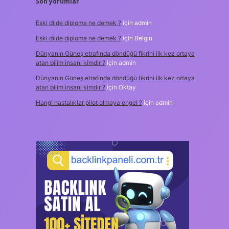
Son yorumlar
Eski dilde diploma ne demek ?
için
admin
Eski dilde diploma ne demek ?
için
Belgin
Dünyanın Güneş etrafında döndüğü fikrini ilk kez ortaya
atan bilim insanı kimdir ?
için
admin
Dünyanın Güneş etrafında döndüğü fikrini ilk kez ortaya
atan bilim insanı kimdir ?
için
Oktay
Hangi hastalıklar pilot olmaya engel ?
için
admin