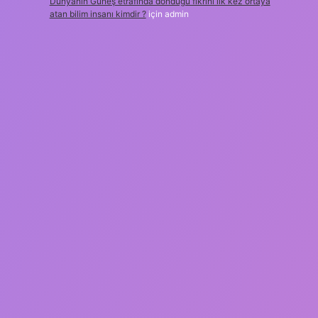
Dünyanın Güneş etrafında döndüğü fikrini ilk kez ortaya
atan bilim insanı kimdir ?
için
admin