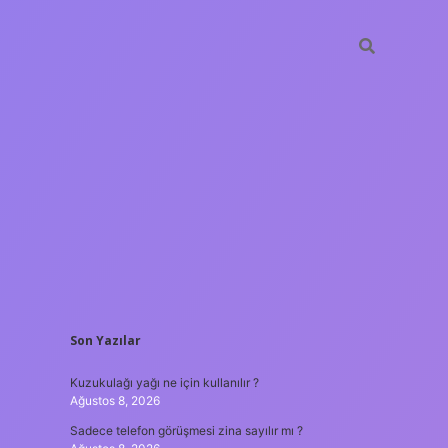
SIDEBAR
Son Yazılar
vdcasino gü
Kuzukulağı yağı ne için kullanılır ?
Ağustos 8, 2026
Sadece telefon görüşmesi zina sayılır mı ?