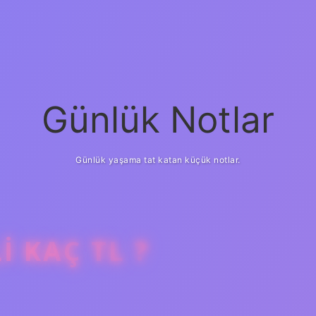
Günlük Notlar
Günlük yaşama tat katan küçük notlar.
I KAÇ TL ?