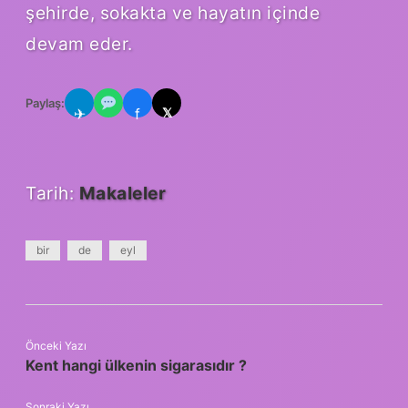
şehirde, sokakta ve hayatın içinde
devam eder.
Paylaş:
✈
f
𝕏
Tarih:
Makaleler
bir
de
eyl
Önceki Yazı
Kent hangi ülkenin sigarasıdır ?
Sonraki Yazı