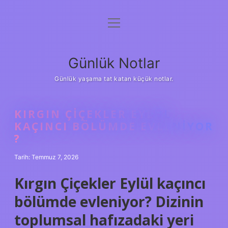
menüyü
Anasayfa
aç
Gizlilik Politikası
Günlük Notlar
Yasal Uyarı
Günlük yaşama tat katan küçük notlar.
Hakkımızda
KIRGIN ÇIÇEKLER EYLÜL
KAÇINCI BÖLÜMDE EVLENIYOR
?
Tarih: Temmuz 7, 2026
Kırgın Çiçekler Eylül kaçıncı
bölümde evleniyor? Dizinin
toplumsal hafızadaki yeri