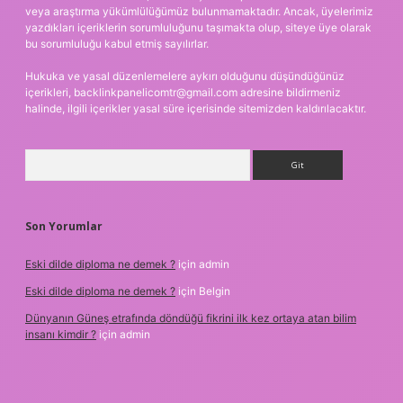
veya araştırma yükümlülüğümüz bulunmamaktadır. Ancak, üyelerimiz
yazdıkları içeriklerin sorumluluğunu taşımakta olup, siteye üye olarak
bu sorumluluğu kabul etmiş sayılırlar.
Hukuka ve yasal düzenlemelere aykırı olduğunu düşündüğünüz
içerikleri,
backlinkpanelicomtr@gmail.com
adresine bildirmeniz
halinde, ilgili içerikler yasal süre içerisinde sitemizden kaldırılacaktır.
Arama
Son Yorumlar
Eski dilde diploma ne demek ?
için
admin
Eski dilde diploma ne demek ?
için
Belgin
Dünyanın Güneş etrafında döndüğü fikrini ilk kez ortaya atan bilim
insanı kimdir ?
için
admin