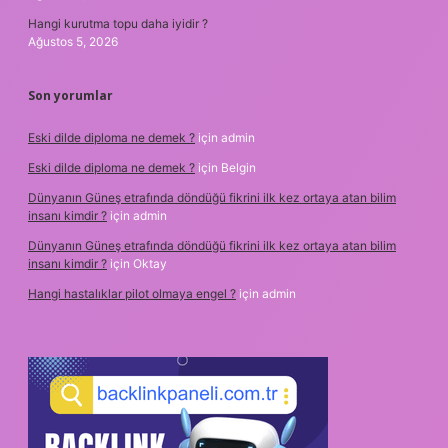
Hangi kurutma topu daha iyidir ?
Ağustos 5, 2026
Son yorumlar
Eski dilde diploma ne demek ?
için
admin
Eski dilde diploma ne demek ?
için
Belgin
Dünyanın Güneş etrafında döndüğü fikrini ilk kez ortaya atan bilim
insanı kimdir ?
için
admin
Dünyanın Güneş etrafında döndüğü fikrini ilk kez ortaya atan bilim
insanı kimdir ?
için
Oktay
Hangi hastalıklar pilot olmaya engel ?
için
admin