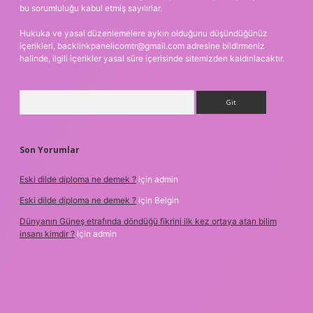
bu sorumluluğu kabul etmiş sayılırlar.
Hukuka ve yasal düzenlemelere aykırı olduğunu düşündüğünüz
içerikleri,
backlinkpanelicomtr@gmail.com
adresine bildirmeniz
halinde, ilgili içerikler yasal süre içerisinde sitemizden kaldırılacaktır.
Arama
Son Yorumlar
Eski dilde diploma ne demek ?
için
admin
Eski dilde diploma ne demek ?
için
Belgin
Dünyanın Güneş etrafında döndüğü fikrini ilk kez ortaya atan bilim
insanı kimdir ?
için
admin