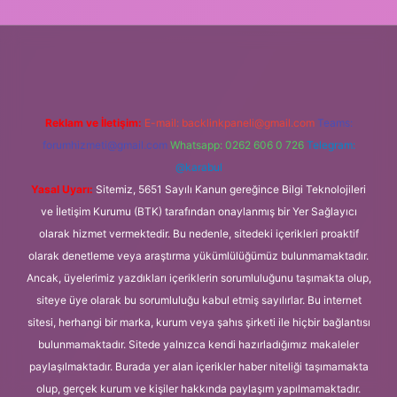
ş
Reklam ve İletişim:
E-mail:
backlinkpaneli@gmail.com
Teams:
forumhizmeti@gmail.com
Whatsapp: 0262 606 0 726
Telegram:
@karabul
Yasal Uyarı:
Sitemiz, 5651 Sayılı Kanun gereğince Bilgi Teknolojileri
ve İletişim Kurumu (BTK) tarafından onaylanmış bir Yer Sağlayıcı
olarak hizmet vermektedir. Bu nedenle, sitedeki içerikleri proaktif
olarak denetleme veya araştırma yükümlülüğümüz bulunmamaktadır.
Ancak, üyelerimiz yazdıkları içeriklerin sorumluluğunu taşımakta olup,
siteye üye olarak bu sorumluluğu kabul etmiş sayılırlar. Bu internet
sitesi, herhangi bir marka, kurum veya şahıs şirketi ile hiçbir bağlantısı
bulunmamaktadır. Sitede yalnızca kendi hazırladığımız makaleler
paylaşılmaktadır. Burada yer alan içerikler haber niteliği taşımamakta
olup, gerçek kurum ve kişiler hakkında paylaşım yapılmamaktadır.