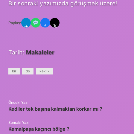
Bir sonraki yazımızda görüşmek üzere!
Paylaş:
✈
f
𝕏
Tarih:
Makaleler
bir
do
keklik
Önceki Yazı
Kediler tek başına kalmaktan korkar mı ?
Sonraki Yazı
Kemalpaşa kaçıncı bölge ?