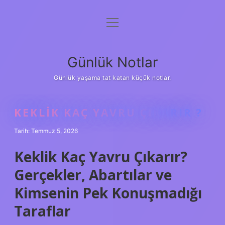
menüyü
Anasayfa
aç
Gizlilik Politikası
Günlük Notlar
Yasal Uyarı
Günlük yaşama tat katan küçük notlar.
Hakkımızda
KEKLIK KAÇ YAVRU ÇIKARIR ?
Tarih: Temmuz 5, 2026
Keklik Kaç Yavru Çıkarır?
Gerçekler, Abartılar ve
Kimsenin Pek Konuşmadığı
Taraflar