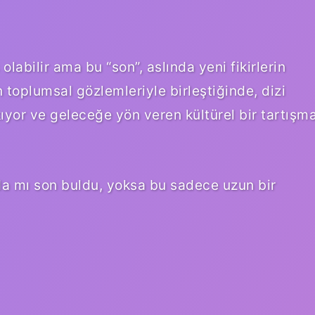
olabilir ama bu “son”, aslında yeni fikirlerin
ın toplumsal gözlemleriyle birleştiğinde, dizi
ıyor ve geleceğe yön veren kültürel bir tartışm
da mı son buldu, yoksa bu sadece uzun bir