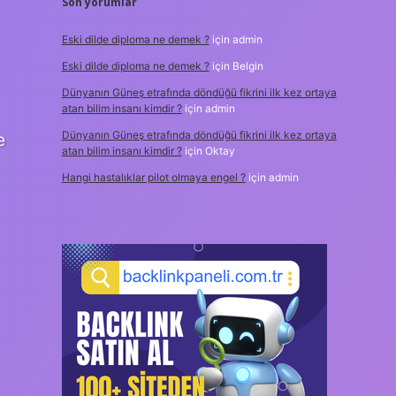
Son yorumlar
Eski dilde diploma ne demek ?
için
admin
Eski dilde diploma ne demek ?
için
Belgin
Dünyanın Güneş etrafında döndüğü fikrini ilk kez ortaya
atan bilim insanı kimdir ?
için
admin
Dünyanın Güneş etrafında döndüğü fikrini ilk kez ortaya
e
atan bilim insanı kimdir ?
için
Oktay
Hangi hastalıklar pilot olmaya engel ?
için
admin