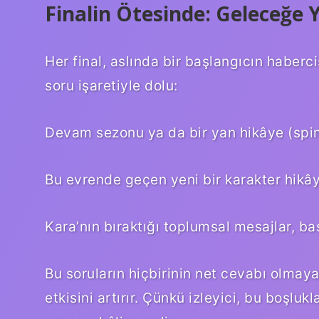
Finalin Ötesinde: Geleceğe Y
Her final, aslında bir başlangıcın haberci
soru işaretiyle dolu:
Devam sezonu ya da bir yan hikâye (spin-
Bu evrende geçen yeni bir karakter hikây
Kara’nın bıraktığı toplumsal mesajlar, ba
Bu soruların hiçbirinin net cevabı olmayab
etkisini artırır. Çünkü izleyici, bu boşluk