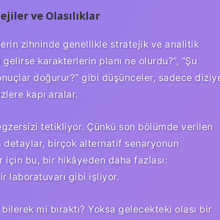
ejiler ve Olasılıklar
lerin zihninde genellikle stratejik ve analitik
elirse karakterlerin planı ne olurdu?”, “Şu
nuçlar doğurur?” gibi düşünceler, sadece diziy
zlere kapı aralar.
 egzersizi tetikliyor. Çünkü son bölümde verilen
n detaylar, birçok alternatif senaryonun
 için bu, bir hikâyeden daha fazlası:
r laboratuvarı gibi işliyor.
ı bilerek mi bıraktı? Yoksa gelecekteki olası bir