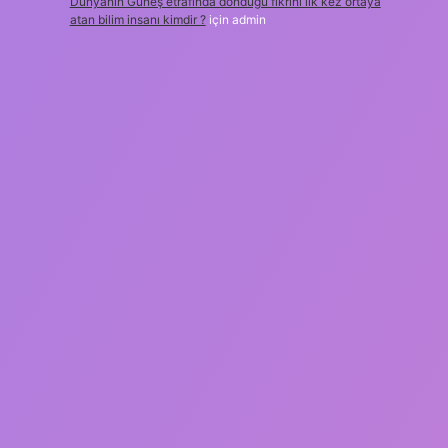
Dünyanın Güneş etrafında döndüğü fikrini ilk kez ortaya
atan bilim insanı kimdir ?
için
admin