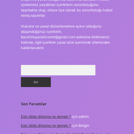
üyelerimiz yazdıkları içeriklerin sorumluluğunu
taşımakta olup, siteye üye olarak bu sorumluluğu kabul
etmiş sayılırlar.
Hukuka ve yasal düzenlemelere aykırı olduğunu
düşündüğünüz içerikleri,
backlinkpanelicomtr@gmail.com
adresine bildirmeniz
halinde, ilgili içerikler yasal süre içerisinde sitemizden
kaldırılacaktır.
Arama
Son Yorumlar
Eski dilde diploma ne demek ?
için
admin
Eski dilde diploma ne demek ?
için
Belgin