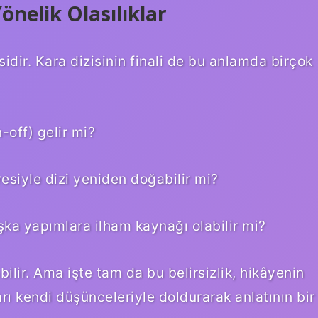
önelik Olasılıklar
sidir. Kara dizisinin finali de bu anlamda birçok
off) gelir mi?
esiyle dizi yeniden doğabilir mi?
şka yapımlara ilham kaynağı olabilir mi?
ilir. Ama işte tam da bu belirsizlik, hikâyenin
ları kendi düşünceleriyle doldurarak anlatının bir