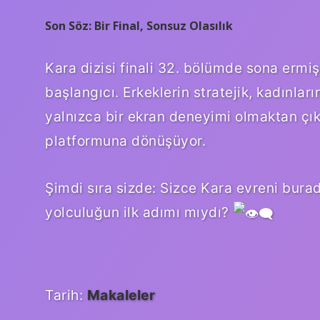
Son Söz: Bir Final, Sonsuz Olasılık
Kara dizisi finali 32. bölümde sona ermiş 
başlangıcı. Erkeklerin stratejik, kadınlar
yalnızca bir ekran deneyimi olmaktan çık
platformuna dönüşüyor.
Şimdi sıra sizde: Sizce Kara evreni bura
yolculuğun ilk adımı mıydı?
Tarih:
Makaleler