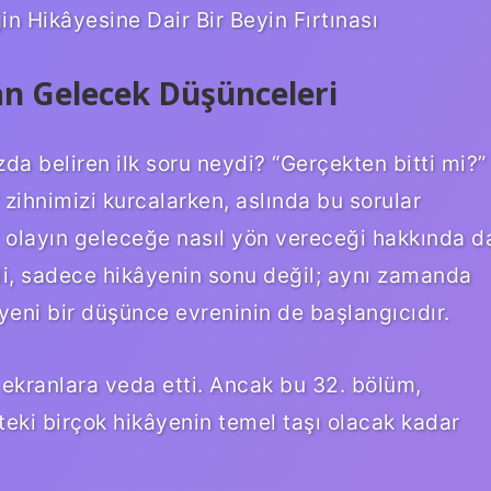
n Hikâyesine Dair Bir Beyin Fırtınası
an Gelecek Düşünceleri
ızda beliren ilk soru neydi? “Gerçekten bitti mi?”
zihnimizi kurcalarken, aslında bu sorular
ir olayın geleceğe nasıl yön vereceği hakkında d
li, sadece hikâyenin sonu değil; aynı zamanda
 yeni bir düşünce evreninin de başlangıcıdır.
e ekranlara veda etti. Ancak bu 32. bölüm,
kteki birçok hikâyenin temel taşı olacak kadar