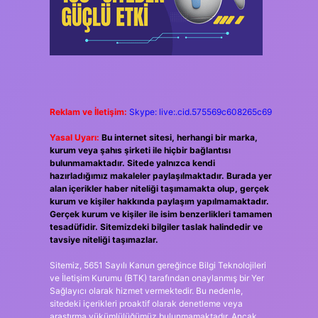
Reklam ve İletişim:
Skype: live:.cid.575569c608265c69
Yasal Uyarı:
Bu internet sitesi, herhangi bir marka,
kurum veya şahıs şirketi ile hiçbir bağlantısı
bulunmamaktadır. Sitede yalnızca kendi
hazırladığımız makaleler paylaşılmaktadır. Burada yer
alan içerikler haber niteliği taşımamakta olup, gerçek
kurum ve kişiler hakkında paylaşım yapılmamaktadır.
Gerçek kurum ve kişiler ile isim benzerlikleri tamamen
tesadüfidir. Sitemizdeki bilgiler taslak halindedir ve
tavsiye niteliği taşımazlar.
Sitemiz, 5651 Sayılı Kanun gereğince Bilgi Teknolojileri
ve İletişim Kurumu (BTK) tarafından onaylanmış bir Yer
Sağlayıcı olarak hizmet vermektedir. Bu nedenle,
sitedeki içerikleri proaktif olarak denetleme veya
araştırma yükümlülüğümüz bulunmamaktadır. Ancak,