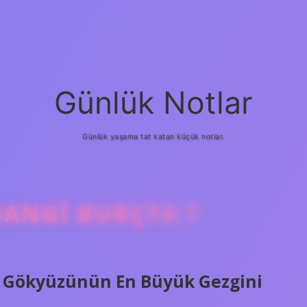
Günlük Notlar
Günlük yaşama tat katan küçük notlar.
HANGI BURÇTA ?
a? Gökyüzünün En Büyük Gezgini