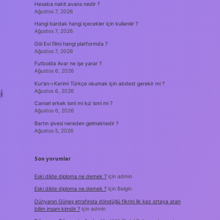
Hesaba nakit avans nedir ?
Ağustos 7, 2026
Hangi bardak hangi içecekler için kullanılır ?
Ağustos 7, 2026
Göl Evi filmi hangi platformda ?
Ağustos 7, 2026
Futbolda Avar ne işe yarar ?
Ağustos 6, 2026
Kur’an-ı Kerimi Türkçe okumak için abdest gerekir mi ?
i
Ağustos 6, 2026
Cansel erkek ismi mi kız ismi mi ?
Ağustos 6, 2026
Bartın şivesi nereden gelmektedir ?
Ağustos 5, 2026
Son yorumlar
Eski dilde diploma ne demek ?
için
admin
Eski dilde diploma ne demek ?
için
Belgin
Dünyanın Güneş etrafında döndüğü fikrini ilk kez ortaya atan
bilim insanı kimdir ?
için
admin