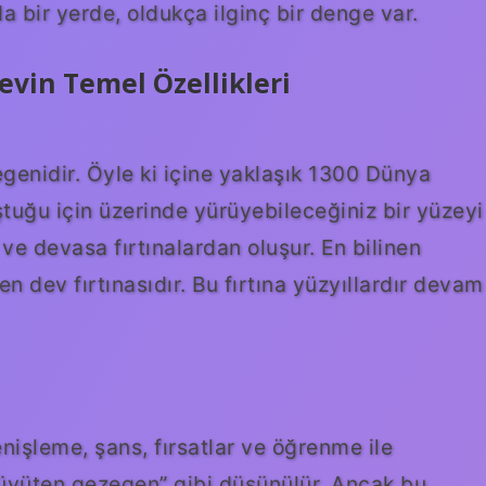
a bir yerde, oldukça ilginç bir denge var.
vin Temel Özellikleri
genidir. Öyle ki içine yaklaşık 1300 Dünya
ştuğu için üzerinde yürüyebileceğiniz bir yüzeyi
ve devasa fırtınalardan oluşur. En bilinen
en dev fırtınasıdır. Bu fırtına yüzyıllardır devam
nişleme, şans, fırsatlar ve öğrenme ile
ı büyüten gezegen” gibi düşünülür. Ancak bu