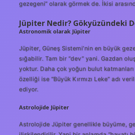
gezegeni” olarak görmek de. İkisi arasınd
Jüpiter Nedir? Gökyüzündeki De
Astronomik olarak Jüpiter
Jüpiter, Güneş Sistemi’nin en büyük geze
sığabilir. Tam bir “dev” yani. Gazdan olu
yoktur. Daha çok yoğun bulut katmanları 
özelliği ise “Büyük Kırmızı Leke” adı veril
ediyor.
Astrolojide Jüpiter
Astrolojide Jüpiter genellikle büyüme, ge
ilişkilendirilir. Yani bir anlamda “hayat