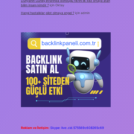
Dünyanın Güneş etrafında döndüğü fikrini ilk kez ortaya atan
bilim insanı kimdir ?
için
Oktay
Hangi hastalıklar pilot olmaya engel ?
için
admin
Reklam ve İletişim:
Skype: live:.cid.575569c608265c69