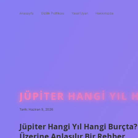
Anasayfa
Gizlilik Politikası
Yasal Uyarı
Hakkımızda
JÜPITER HANGI YIL 
Tarih: Haziran 9, 2026
Jüpiter Hangi Yıl Hangi Burçt
Üzerine Anlaşılır Bir Rehber