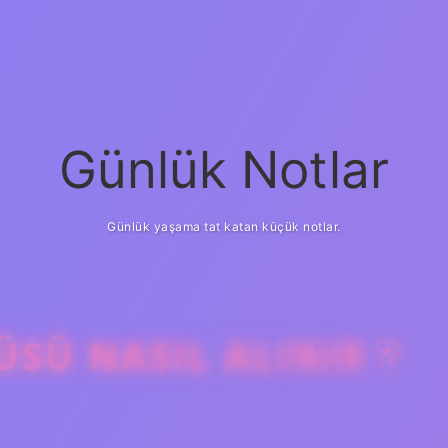
Günlük Notlar
Günlük yaşama tat katan küçük notlar.
ÜSÜ NASIL ALINIR ?