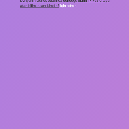
Dünyanın Güneş etrafında döndüğü fikrini ilk kez ortaya
atan bilim insanı kimdir ?
için
admin