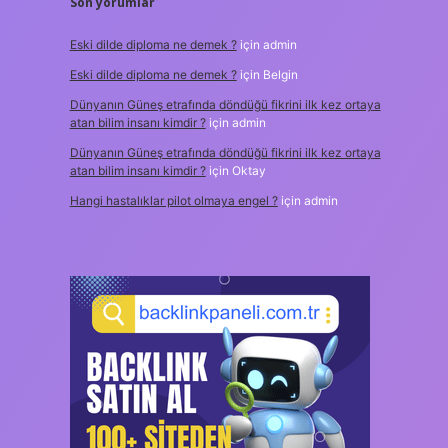
Son yorumlar
Eski dilde diploma ne demek ?
için
admin
Eski dilde diploma ne demek ?
için
Belgin
Dünyanın Güneş etrafında döndüğü fikrini ilk kez ortaya
atan bilim insanı kimdir ?
için
admin
Dünyanın Güneş etrafında döndüğü fikrini ilk kez ortaya
atan bilim insanı kimdir ?
için
Oktay
Hangi hastalıklar pilot olmaya engel ?
için
admin