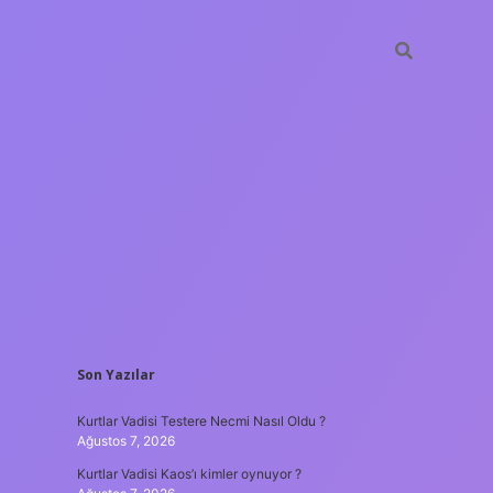
SIDEBAR
Son Yazılar
vdcasino gün
Kurtlar Vadisi Testere Necmi Nasıl Oldu ?
Ağustos 7, 2026
Kurtlar Vadisi Kaos’ı kimler oynuyor ?