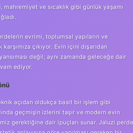
mi, mahremiyet ve sıcaklık gibi günlük yaşamı
ğladı.
erdelerin evrimi, toplumsal yapıların ve
k karşımıza çıkıyor. Evin içini dışarıdan
 yansıması değil; aynı zamanda geleceğe dair
evam ediyor.
önü
nik açıdan oldukça basit bir işlem gibi
slında geçmişin izlerini taşır ve modern evin
emiz gerektiğine dair ipuçları sunar. Jaluzi perd
stetik anlayışına göre yapılması gereken bir