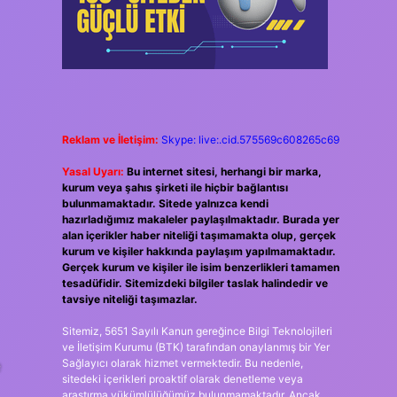
Reklam ve İletişim:
Skype: live:.cid.575569c608265c69
Yasal Uyarı:
Bu internet sitesi, herhangi bir marka,
kurum veya şahıs şirketi ile hiçbir bağlantısı
bulunmamaktadır. Sitede yalnızca kendi
hazırladığımız makaleler paylaşılmaktadır. Burada yer
alan içerikler haber niteliği taşımamakta olup, gerçek
kurum ve kişiler hakkında paylaşım yapılmamaktadır.
Gerçek kurum ve kişiler ile isim benzerlikleri tamamen
tesadüfidir. Sitemizdeki bilgiler taslak halindedir ve
tavsiye niteliği taşımazlar.
Sitemiz, 5651 Sayılı Kanun gereğince Bilgi Teknolojileri
ve İletişim Kurumu (BTK) tarafından onaylanmış bir Yer
e
Sağlayıcı olarak hizmet vermektedir. Bu nedenle,
sitedeki içerikleri proaktif olarak denetleme veya
araştırma yükümlülüğümüz bulunmamaktadır. Ancak,