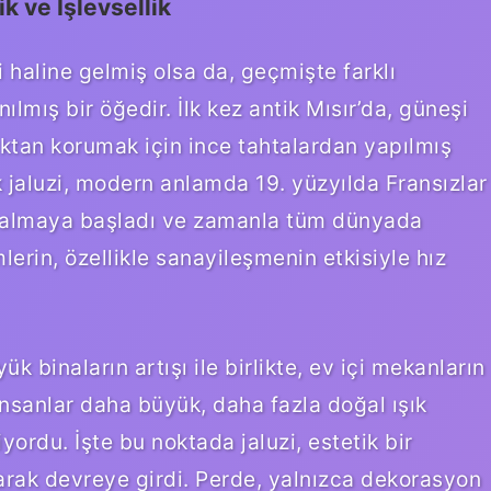
k ve İşlevsellik
haline gelmiş olsa da, geçmişte farklı
nılmış bir öğedir. İlk kez antik Mısır’da, güneşi
ıktan korumak için ince tahtalardan yapılmış
k jaluzi, modern anlamda 19. yüzyılda Fransızlar
il almaya başladı ve zamanla tüm dünyada
lerin, özellikle sanayileşmenin etkisiyle hız
k binaların artışı ile birlikte, ev içi mekanların
insanlar daha büyük, daha fazla doğal ışık
iyordu. İşte bu noktada jaluzi, estetik bir
arak devreye girdi. Perde, yalnızca dekorasyon