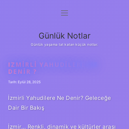
menüyü
Anasayfa
aç
Gizlilik Politikası
Günlük Notlar
Yasal Uyarı
Günlük yaşama tat katan küçük notlar.
Hakkımızda
IZMIRLI YAHUDILERE NE
DENIR ?
Tarih: Eylül 28, 2025
İzmirli Yahudilere Ne Denir? Geleceğe
Dair Bir Bakış
İzmir… Renkli, dinamik ve kültürler arası