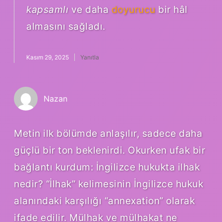
kapsamlı
ve daha
doyurucu
bir hâl
almasını sağladı.
Kasım 29, 2025
Yanıtla
Nazan
Metin ilk bölümde anlaşılır, sadece daha
güçlü bir ton beklenirdi. Okurken ufak bir
bağlantı kurdum: İngilizce hukukta ilhak
nedir? “İlhak” kelimesinin İngilizce hukuk
alanındaki karşılığı “annexation” olarak
ifade edilir. Mülhak ve mülhakat ne