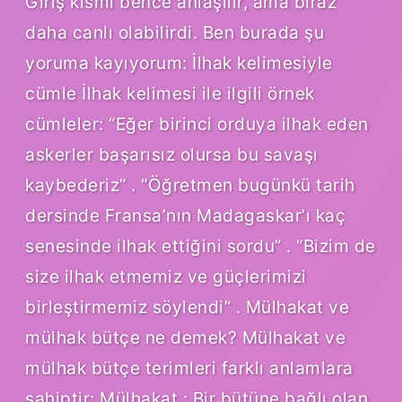
Giriş kısmı bence anlaşılır, ama biraz
daha canlı olabilirdi. Ben burada şu
yoruma kayıyorum: İlhak kelimesiyle
cümle İlhak kelimesi ile ilgili örnek
cümleler: “Eğer birinci orduya ilhak eden
askerler başarısız olursa bu savaşı
kaybederiz” . “Öğretmen bugünkü tarih
dersinde Fransa’nın Madagaskar’ı kaç
senesinde ilhak ettiğini sordu” . “Bizim de
size ilhak etmemiz ve güçlerimizi
birleştirmemiz söylendi” . Mülhakat ve
mülhak bütçe ne demek? Mülhakat ve
mülhak bütçe terimleri farklı anlamlara
sahiptir: Mülhakat : Bir bütüne bağlı olan,