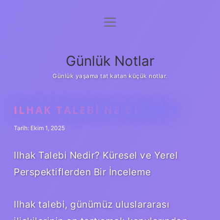
menüyü
Anasayfa
aç
Gizlilik Politikası
Günlük Notlar
Yasal Uyarı
Günlük yaşama tat katan küçük notlar.
Hakkımızda
ILHAK TALEBI NE DEMEK ?
Tarih: Ekim 1, 2025
Ilhak Talebi Nedir? Küresel ve Yerel
Perspektiflerden Bir İnceleme
Ilhak talebi, günümüz uluslararası