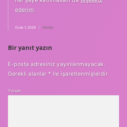
her şeye katılmasam da
teşekkür
ederim
.
Ocak 1, 2026
Yanıtla
Bir yanıt yazın
E-posta adresiniz yayınlanmayacak.
Gerekli alanlar
*
ile işaretlenmişlerdir
Yorum