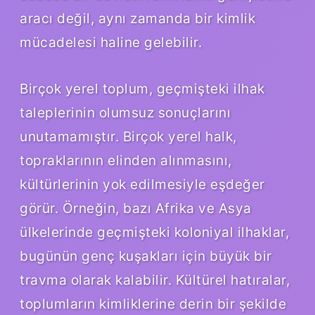
aracı değil, aynı zamanda bir kimlik
mücadelesi haline gelebilir.
Birçok yerel toplum, geçmişteki ilhak
taleplerinin olumsuz sonuçlarını
unutamamıştır. Birçok yerel halk,
topraklarının elinden alınmasını,
kültürlerinin yok edilmesiyle eşdeğer
görür. Örneğin, bazı Afrika ve Asya
ülkelerinde geçmişteki koloniyal ilhaklar,
bugünün genç kuşakları için büyük bir
travma olarak kalabilir. Kültürel hatıralar,
toplumların kimliklerine derin bir şekilde