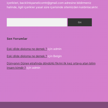
içerikleri,
backlinkpanelicomtr@gmail.com
adresine bildirmeniz
halinde, ilgili içerikler yasal süre içerisinde sitemizden kaldırılacaktır.
Arama
Son Yorumlar
Eski dilde diploma ne demek ?
için
admin
Eski dilde diploma ne demek ?
için
Belgin
Dünyanın Güneş etrafında döndüğü fikrini ilk kez ortaya atan bilim
insanı kimdir ?
için
admin
cel giriş