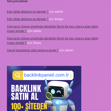
Son yorumlar
Eski dilde diploma ne demek ?
için
admin
Eski dilde diploma ne demek ?
için
Belgin
Dünyanın Güneş etrafında döndüğü fikrini ilk kez ortaya atan bilim
insanı kimdir ?
için
admin
Dünyanın Güneş etrafında döndüğü fikrini ilk kez ortaya atan bilim
insanı kimdir ?
için
Oktay
Hangi hastalıklar pilot olmaya engel ?
için
admin