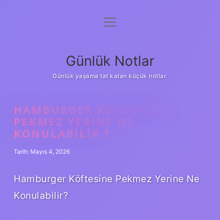
menüyü
Anasayfa
aç
Gizlilik Politikası
Günlük Notlar
Yasal Uyarı
Günlük yaşama tat katan küçük notlar.
Hakkımızda
HAMBURGER KÖFTESINE
PEKMEZ YERINE NE
KONULABILIR ?
Tarih: Mayıs 4, 2026
Hamburger Köftesine Pekmez Yerine Ne
Konulabilir?