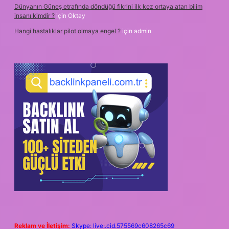
Dünyanın Güneş etrafında döndüğü fikrini ilk kez ortaya atan bilim
insanı kimdir ?
için
Oktay
Hangi hastalıklar pilot olmaya engel ?
için
admin
Reklam ve İletişim:
Skype: live:.cid.575569c608265c69