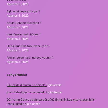
Ağustos 5, 2026
Aşk acisi neye yol açar ?
Ağustos 5, 2026
Azure Service Bus nedir ?
Ağustos 5, 2026
Integüment nedir böcek ?
Ağustos 5, 2026
Hangi kurutma topu daha iyidir ?
Ağustos 5, 2026
Avcılık belge harcı nereye yatırılır ?
Ağustos 5, 2026
Son yorumlar
Eski dilde diploma ne demek ?
için
admin
Eski dilde diploma ne demek ?
için
Belgin
Dünyanın Güneş etrafında döndüğü fikrini ilk kez ortaya atan bilim
insanı kimdir ?
için
admin