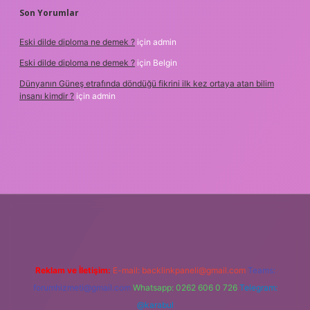
Son Yorumlar
Eski dilde diploma ne demek ?
için
admin
Eski dilde diploma ne demek ?
için
Belgin
Dünyanın Güneş etrafında döndüğü fikrini ilk kez ortaya atan bilim
insanı kimdir ?
için
admin
üncel giriş
Reklam ve İletişim:
E-mail:
backlinkpaneli@gmail.com
Teams:
forumhizmeti@gmail.com
Whatsapp: 0262 606 0 726
Telegram:
@karabul