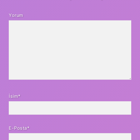
Yorum
İsim*
E-Posta*