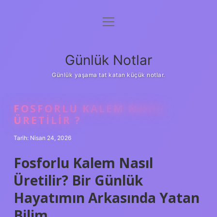
menüyü
Anasayfa
aç
Gizlilik Politikası
Günlük Notlar
Yasal Uyarı
Günlük yaşama tat katan küçük notlar.
Hakkımızda
FOSFORLU KALEM NASIL
ÜRETILIR ?
Tarih: Nisan 24, 2026
Fosforlu Kalem Nasıl
Üretilir? Bir Günlük
Hayatımın Arkasında Yatan
Bilim