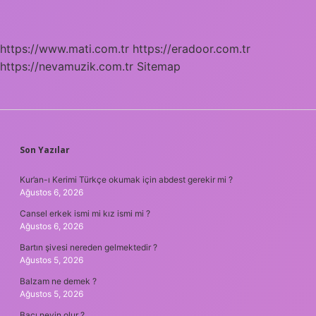
https://www.mati.com.tr
https://eradoor.com.tr
https://nevamuzik.com.tr
Sitemap
SIDEBAR
Son Yazılar
Kur’an-ı Kerimi Türkçe okumak için abdest gerekir mi ?
Ağustos 6, 2026
Cansel erkek ismi mi kız ismi mi ?
Ağustos 6, 2026
Bartın şivesi nereden gelmektedir ?
Ağustos 5, 2026
Balzam ne demek ?
Ağustos 5, 2026
Bacı neyin olur ?