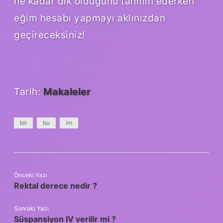
ne kadar dik olduğunu tahmin ederken
eğim hesabı yapmayı aklınızdan
geçireceksiniz!
Tarih:
Makaleler
bir
bu
im
Önceki Yazı
Rektal derece nedir ?
Sonraki Yazı
Süspansiyon IV verilir mi ?