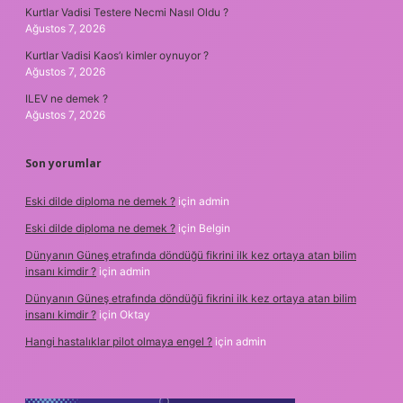
Kurtlar Vadisi Testere Necmi Nasıl Oldu ?
Ağustos 7, 2026
Kurtlar Vadisi Kaos’ı kimler oynuyor ?
Ağustos 7, 2026
ILEV ne demek ?
Ağustos 7, 2026
Son yorumlar
Eski dilde diploma ne demek ?
için
admin
Eski dilde diploma ne demek ?
için
Belgin
Dünyanın Güneş etrafında döndüğü fikrini ilk kez ortaya atan bilim
insanı kimdir ?
için
admin
Dünyanın Güneş etrafında döndüğü fikrini ilk kez ortaya atan bilim
insanı kimdir ?
için
Oktay
Hangi hastalıklar pilot olmaya engel ?
için
admin