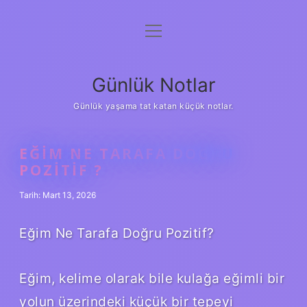
menüyü
Anasayfa
aç
Gizlilik Politikası
Günlük Notlar
Yasal Uyarı
Günlük yaşama tat katan küçük notlar.
Hakkımızda
EĞIM NE TARAFA DOĞRU
POZITIF ?
Tarih: Mart 13, 2026
Eğim Ne Tarafa Doğru Pozitif?
Eğim, kelime olarak bile kulağa eğimli bir
yolun üzerindeki küçük bir tepeyi