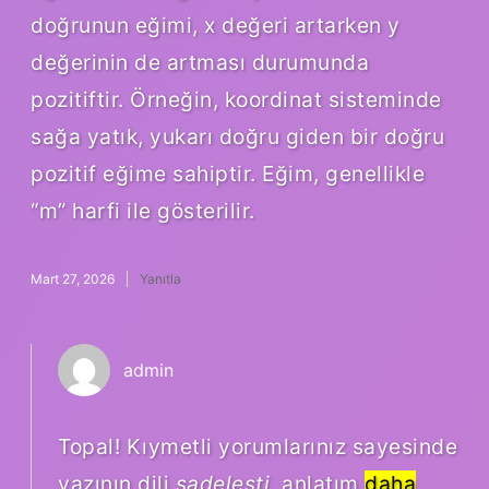
doğrunun eğimi, x değeri artarken y
değerinin de artması durumunda
pozitiftir. Örneğin, koordinat sisteminde
sağa yatık, yukarı doğru giden bir doğru
pozitif eğime sahiptir. Eğim, genellikle
“m” harfi ile gösterilir.
Mart 27, 2026
Yanıtla
admin
Topal! Kıymetli yorumlarınız sayesinde
yazının dili
sadeleşti
, anlatım
daha