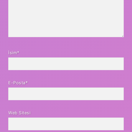
İsim*
E-Posta*
Web Sitesi