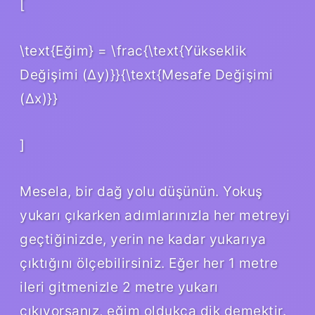
[
\text{Eğim} = \frac{\text{Yükseklik
Değişimi (Δy)}}{\text{Mesafe Değişimi
(Δx)}}
]
Mesela, bir dağ yolu düşünün. Yokuş
yukarı çıkarken adımlarınızla her metreyi
geçtiğinizde, yerin ne kadar yukarıya
çıktığını ölçebilirsiniz. Eğer her 1 metre
ileri gitmenizle 2 metre yukarı
çıkıyorsanız, eğim oldukça dik demektir.