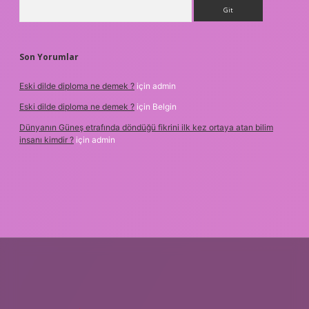
Arama
Son Yorumlar
Eski dilde diploma ne demek ?
için
admin
Eski dilde diploma ne demek ?
için
Belgin
Dünyanın Güneş etrafında döndüğü fikrini ilk kez ortaya atan bilim
insanı kimdir ?
için
admin
iriş