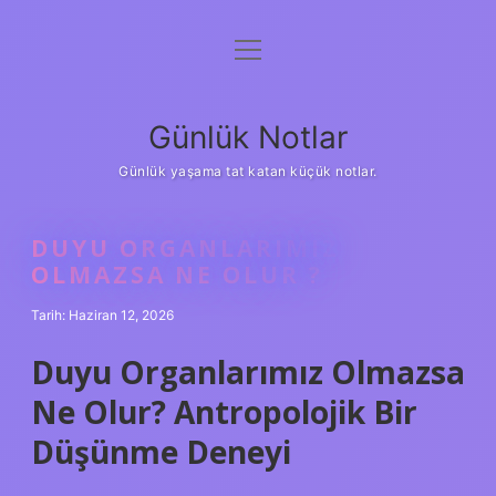
menüyü
Anasayfa
aç
Gizlilik Politikası
Günlük Notlar
Yasal Uyarı
Günlük yaşama tat katan küçük notlar.
Hakkımızda
DUYU ORGANLARIMIZ
OLMAZSA NE OLUR ?
Tarih: Haziran 12, 2026
Duyu Organlarımız Olmazsa
Ne Olur? Antropolojik Bir
Düşünme Deneyi