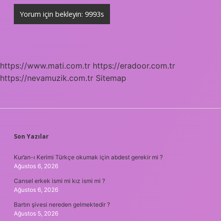
https://www.mati.com.tr
https://eradoor.com.tr
https://nevamuzik.com.tr
Sitemap
SIDEBAR
Son Yazılar
Kur’an-ı Kerimi Türkçe okumak için abdest gerekir mi ?
Ağustos 6, 2026
Cansel erkek ismi mi kız ismi mi ?
Ağustos 6, 2026
Bartın şivesi nereden gelmektedir ?
Ağustos 5, 2026