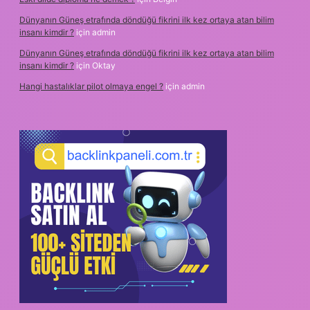
Dünyanın Güneş etrafında döndüğü fikrini ilk kez ortaya atan bilim
insanı kimdir ?
için
admin
Dünyanın Güneş etrafında döndüğü fikrini ilk kez ortaya atan bilim
insanı kimdir ?
için
Oktay
Hangi hastalıklar pilot olmaya engel ?
için
admin