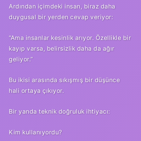
Ardından içimdeki insan, biraz daha
duygusal bir yerden cevap veriyor:
“Ama insanlar kesinlik arıyor. Özellikle bir
kayıp varsa, belirsizlik daha da ağır
geliyor.”
Bu ikisi arasında sıkışmış bir düşünce
hali ortaya çıkıyor.
Bir yanda teknik doğruluk ihtiyacı:
Kim kullanıyordu?