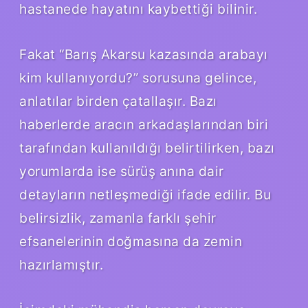
hastanede hayatını kaybettiği bilinir.
Fakat “Barış Akarsu kazasında arabayı
kim kullanıyordu?” sorusuna gelince,
anlatılar birden çatallaşır. Bazı
haberlerde aracın arkadaşlarından biri
tarafından kullanıldığı belirtilirken, bazı
yorumlarda ise sürüş anına dair
detayların netleşmediği ifade edilir. Bu
belirsizlik, zamanla farklı şehir
efsanelerinin doğmasına da zemin
hazırlamıştır.