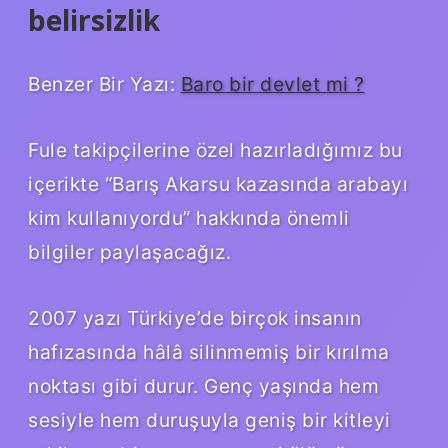
belirsizlik
Benzer Bir Yazı:
Baro bir devlet mi ?
Fule takipçilerine özel hazırladığımız bu
içerikte “Barış Akarsu kazasında arabayı
kim kullanıyordu” hakkında önemli
bilgiler paylaşacağız.
2007 yazı Türkiye’de birçok insanın
hafızasında hâlâ silinmemiş bir kırılma
noktası gibi durur. Genç yaşında hem
sesiyle hem duruşuyla geniş bir kitleyi