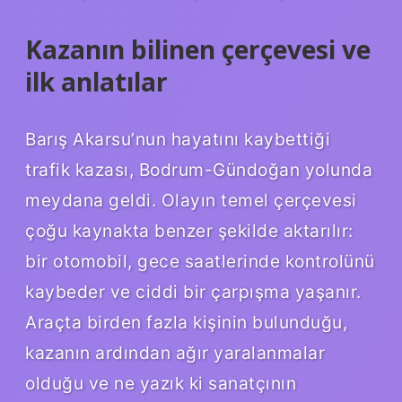
Kazanın bilinen çerçevesi ve
ilk anlatılar
Barış Akarsu’nun hayatını kaybettiği
trafik kazası, Bodrum-Gündoğan yolunda
meydana geldi. Olayın temel çerçevesi
çoğu kaynakta benzer şekilde aktarılır:
bir otomobil, gece saatlerinde kontrolünü
kaybeder ve ciddi bir çarpışma yaşanır.
Araçta birden fazla kişinin bulunduğu,
kazanın ardından ağır yaralanmalar
olduğu ve ne yazık ki sanatçının