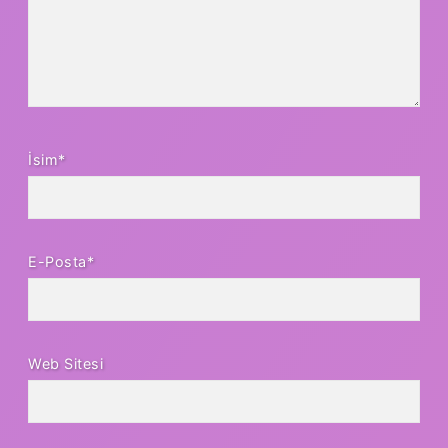
İsim*
E-Posta*
Web Sitesi