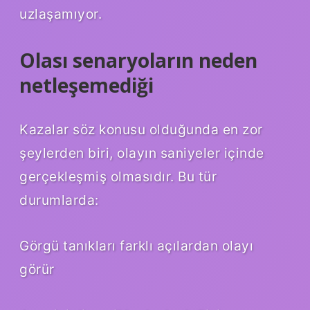
uzlaşamıyor.
Olası senaryoların neden
netleşemediği
Kazalar söz konusu olduğunda en zor
şeylerden biri, olayın saniyeler içinde
gerçekleşmiş olmasıdır. Bu tür
durumlarda:
Görgü tanıkları farklı açılardan olayı
görür