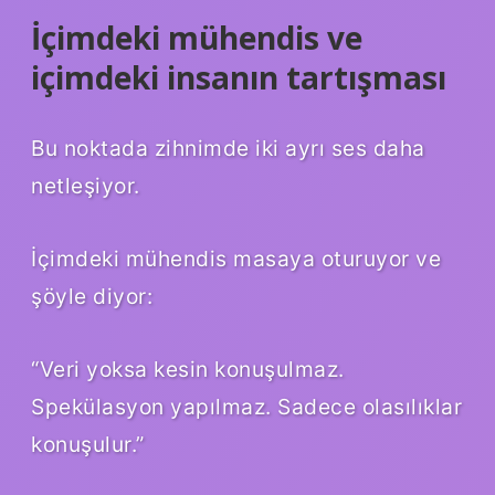
İçimdeki mühendis ve
içimdeki insanın tartışması
Bu noktada zihnimde iki ayrı ses daha
netleşiyor.
İçimdeki mühendis masaya oturuyor ve
şöyle diyor:
“Veri yoksa kesin konuşulmaz.
Spekülasyon yapılmaz. Sadece olasılıklar
konuşulur.”