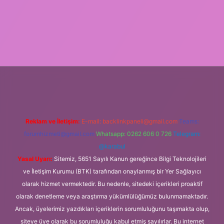
ino güncel giriş
Reklam ve İletişim:
E-mail:
backlinkpaneli@gmail.com
Teams:
forumhizmeti@gmail.com
Whatsapp: 0262 606 0 726
Telegram:
@karabul
Yasal Uyarı:
Sitemiz, 5651 Sayılı Kanun gereğince Bilgi Teknolojileri
ve İletişim Kurumu (BTK) tarafından onaylanmış bir Yer Sağlayıcı
olarak hizmet vermektedir. Bu nedenle, sitedeki içerikleri proaktif
olarak denetleme veya araştırma yükümlülüğümüz bulunmamaktadır.
Ancak, üyelerimiz yazdıkları içeriklerin sorumluluğunu taşımakta olup,
siteye üye olarak bu sorumluluğu kabul etmiş sayılırlar. Bu internet