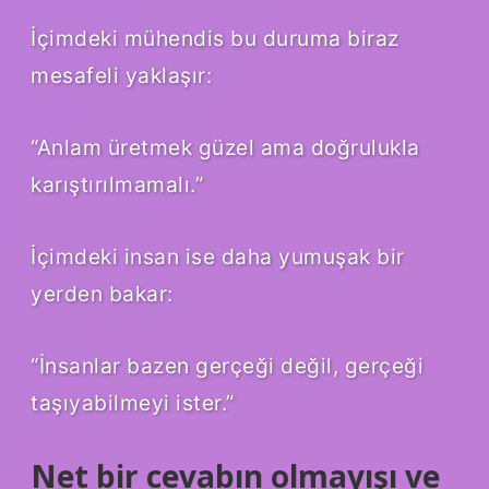
İçimdeki mühendis bu duruma biraz
mesafeli yaklaşır:
“Anlam üretmek güzel ama doğrulukla
karıştırılmamalı.”
İçimdeki insan ise daha yumuşak bir
yerden bakar:
“İnsanlar bazen gerçeği değil, gerçeği
taşıyabilmeyi ister.”
Net bir cevabın olmayışı ve