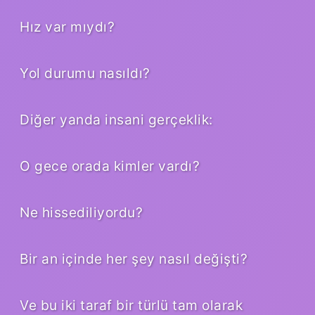
Hız var mıydı?
Yol durumu nasıldı?
Diğer yanda insani gerçeklik:
O gece orada kimler vardı?
Ne hissediliyordu?
Bir an içinde her şey nasıl değişti?
Ve bu iki taraf bir türlü tam olarak