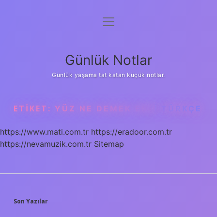
menüyü
Anasayfa
aç
Gizlilik Politikası
Günlük Notlar
Yasal Uyarı
Günlük yaşama tat katan küçük notlar.
Hakkımızda
ETIKET:
YÜZ NE DEMEK ESKI TÜRKÇE
https://www.mati.com.tr
https://eradoor.com.tr
https://nevamuzik.com.tr
Sitemap
SIDEBAR
Son Yazılar