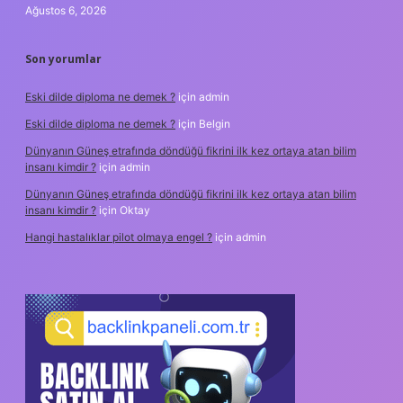
Ağustos 6, 2026
Son yorumlar
Eski dilde diploma ne demek ?
için
admin
Eski dilde diploma ne demek ?
için
Belgin
Dünyanın Güneş etrafında döndüğü fikrini ilk kez ortaya atan bilim
insanı kimdir ?
için
admin
Dünyanın Güneş etrafında döndüğü fikrini ilk kez ortaya atan bilim
insanı kimdir ?
için
Oktay
Hangi hastalıklar pilot olmaya engel ?
için
admin