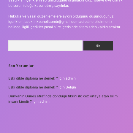
yazdıkları içeriklerin sorumluluğunu taşımakta olup, siteye üye olarak
bu sorumluluğu kabul etmiş sayılırlar.
Hukuka ve yasal düzenlemelere aykırı olduğunu düşündüğünüz
içerikleri,
backlinkpanelicomtr@gmail.com
adresine bildirmeniz
halinde, ilgili içerikler yasal süre içerisinde sitemizden kaldırılacaktır.
Arama
Son Yorumlar
Eski dilde diploma ne demek ?
için
admin
Eski dilde diploma ne demek ?
için
Belgin
Dünyanın Güneş etrafında döndüğü fikrini ilk kez ortaya atan bilim
insanı kimdir ?
için
admin