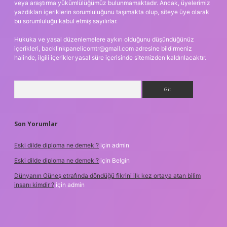
veya araştırma yükümlülüğümüz bulunmamaktadır. Ancak, üyelerimiz
yazdıkları içeriklerin sorumluluğunu taşımakta olup, siteye üye olarak
bu sorumluluğu kabul etmiş sayılırlar.
Hukuka ve yasal düzenlemelere aykırı olduğunu düşündüğünüz
içerikleri,
backlinkpanelicomtr@gmail.com
adresine bildirmeniz
halinde, ilgili içerikler yasal süre içerisinde sitemizden kaldırılacaktır.
Arama
Son Yorumlar
Eski dilde diploma ne demek ?
için
admin
Eski dilde diploma ne demek ?
için
Belgin
Dünyanın Güneş etrafında döndüğü fikrini ilk kez ortaya atan bilim
insanı kimdir ?
için
admin