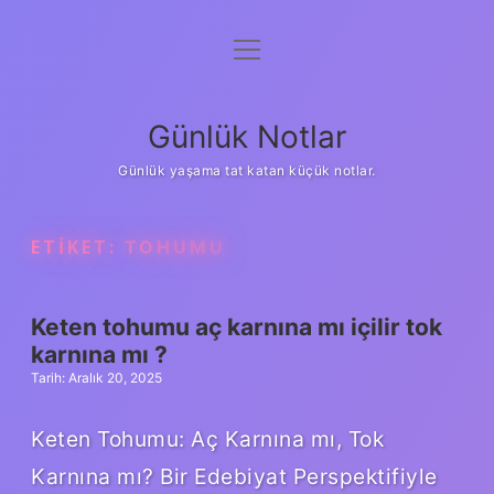
menüyü
Anasayfa
aç
Gizlilik Politikası
Günlük Notlar
Yasal Uyarı
Günlük yaşama tat katan küçük notlar.
Hakkımızda
ETIKET:
TOHUMU
Keten tohumu aç karnına mı içilir tok
karnına mı ?
Tarih: Aralık 20, 2025
Keten Tohumu: Aç Karnına mı, Tok
Karnına mı? Bir Edebiyat Perspektifiyle