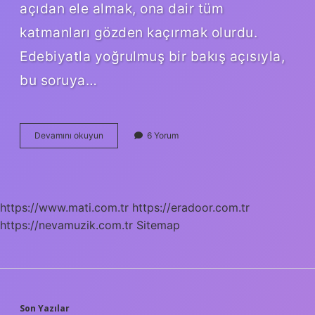
açıdan ele almak, ona dair tüm
katmanları gözden kaçırmak olurdu.
Edebiyatla yoğrulmuş bir bakış açısıyla,
bu soruya…
Keten
Devamını okuyun
6 Yorum
tohumu
aç
karnına
mı
içilir
https://www.mati.com.tr
https://eradoor.com.tr
tok
https://nevamuzik.com.tr
karnına
Sitemap
mı
?
Son Yazılar