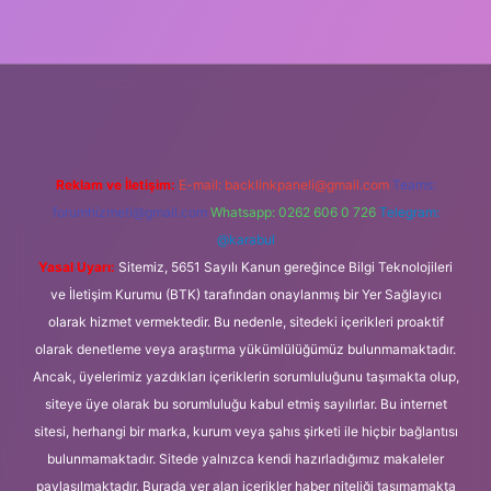
cel giriş
Reklam ve İletişim:
E-mail:
backlinkpaneli@gmail.com
Teams:
forumhizmeti@gmail.com
Whatsapp: 0262 606 0 726
Telegram:
@karabul
Yasal Uyarı:
Sitemiz, 5651 Sayılı Kanun gereğince Bilgi Teknolojileri
ve İletişim Kurumu (BTK) tarafından onaylanmış bir Yer Sağlayıcı
olarak hizmet vermektedir. Bu nedenle, sitedeki içerikleri proaktif
olarak denetleme veya araştırma yükümlülüğümüz bulunmamaktadır.
Ancak, üyelerimiz yazdıkları içeriklerin sorumluluğunu taşımakta olup,
siteye üye olarak bu sorumluluğu kabul etmiş sayılırlar. Bu internet
sitesi, herhangi bir marka, kurum veya şahıs şirketi ile hiçbir bağlantısı
bulunmamaktadır. Sitede yalnızca kendi hazırladığımız makaleler
paylaşılmaktadır. Burada yer alan içerikler haber niteliği taşımamakta