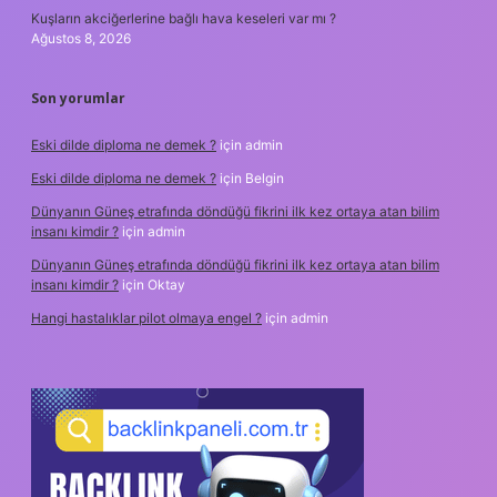
Kuşların akciğerlerine bağlı hava keseleri var mı ?
Ağustos 8, 2026
Son yorumlar
Eski dilde diploma ne demek ?
için
admin
Eski dilde diploma ne demek ?
için
Belgin
Dünyanın Güneş etrafında döndüğü fikrini ilk kez ortaya atan bilim
insanı kimdir ?
için
admin
Dünyanın Güneş etrafında döndüğü fikrini ilk kez ortaya atan bilim
insanı kimdir ?
için
Oktay
Hangi hastalıklar pilot olmaya engel ?
için
admin