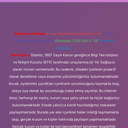
l giriş
Reklam ve İletişim:
E-mail:
backlinkpaneli@gmail.com
Teams:
forumhizmeti@gmail.com
Whatsapp: 0262 606 0 726
Telegram:
@karabul
Yasal Uyarı:
Sitemiz, 5651 Sayılı Kanun gereğince Bilgi Teknolojileri
ve İletişim Kurumu (BTK) tarafından onaylanmış bir Yer Sağlayıcı
olarak hizmet vermektedir. Bu nedenle, sitedeki içerikleri proaktif
olarak denetleme veya araştırma yükümlülüğümüz bulunmamaktadır.
Ancak, üyelerimiz yazdıkları içeriklerin sorumluluğunu taşımakta olup,
siteye üye olarak bu sorumluluğu kabul etmiş sayılırlar. Bu internet
sitesi, herhangi bir marka, kurum veya şahıs şirketi ile hiçbir bağlantısı
bulunmamaktadır. Sitede yalnızca kendi hazırladığımız makaleler
paylaşılmaktadır. Burada yer alan içerikler haber niteliği taşımamakta
olup, gerçek kurum ve kişiler hakkında paylaşım yapılmamaktadır.
Gerçek kurum ve kişiler ile isim benzerlikleri tamamen tesadüfidir.