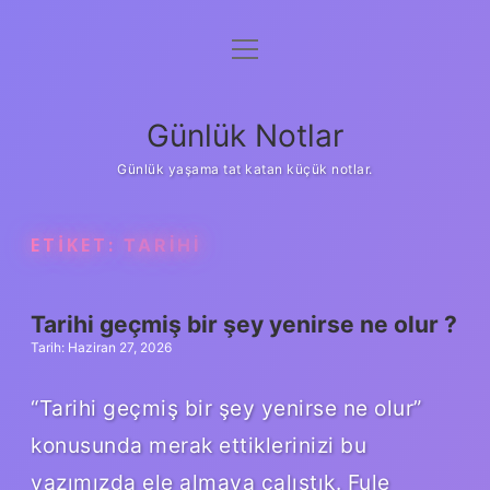
menüyü
Anasayfa
aç
Gizlilik Politikası
Günlük Notlar
Yasal Uyarı
Günlük yaşama tat katan küçük notlar.
Hakkımızda
ETIKET:
TARIHI
Tarihi geçmiş bir şey yenirse ne olur ?
Tarih: Haziran 27, 2026
“Tarihi geçmiş bir şey yenirse ne olur”
konusunda merak ettiklerinizi bu
yazımızda ele almaya çalıştık. Fule