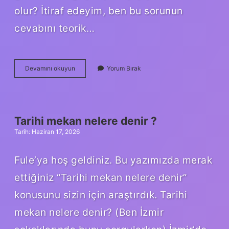
olur? İtiraf edeyim, ben bu sorunun
cevabını teorik…
Tarihi
Devamını okuyun
Yorum Bırak
geçmiş
bir
şey
yenirse
ne
Tarihi mekan nelere denir ?
olur
Tarih: Haziran 17, 2026
?
Fule’ya hoş geldiniz. Bu yazımızda merak
ettiğiniz “Tarihi mekan nelere denir”
konusunu sizin için araştırdık. Tarihi
mekan nelere denir? (Ben İzmir