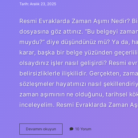
Tarih: Aralık 23, 2025
Resmi Evraklarda Zaman Aşımı Nedir? Bir K
dosyasına göz attınız. “Bu belgeyi zaman
muydu?” diye düşündünüz mü? Ya da, haya
karar, başka bir belge yüzünden geçerlili
olsaydınız işler nasıl gelişirdi? Resmi e
belirsizliklerle ilişkilidir. Gerçekten, za
sözleşmeler hayatımızı nasıl şekillendiri
zaman aşımının ne olduğunu, tarihsel kök
inceleyelim. Resmi Evraklarda Zaman Aşı
Resmi
Devamını okuyun
10 Yorum
evraklarda