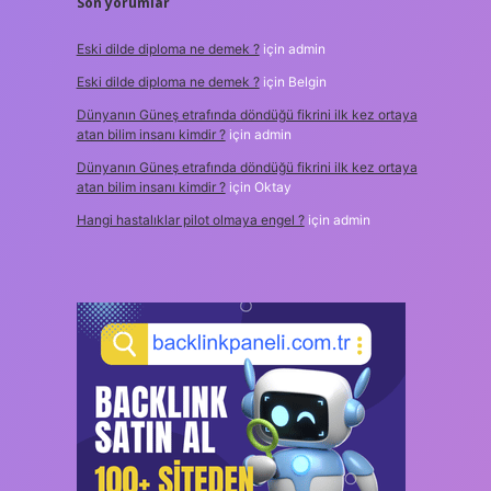
Son yorumlar
Eski dilde diploma ne demek ?
için
admin
Eski dilde diploma ne demek ?
için
Belgin
Dünyanın Güneş etrafında döndüğü fikrini ilk kez ortaya
atan bilim insanı kimdir ?
için
admin
Dünyanın Güneş etrafında döndüğü fikrini ilk kez ortaya
atan bilim insanı kimdir ?
için
Oktay
Hangi hastalıklar pilot olmaya engel ?
için
admin