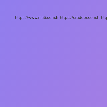
zaman
aşımı
nedir
?
https://www.mati.com.tr
https://eradoor.com.tr
htt