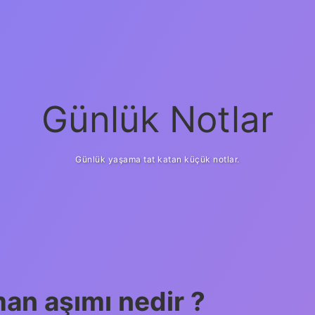
Günlük Notlar
Günlük yaşama tat katan küçük notlar.
an aşımı nedir ?