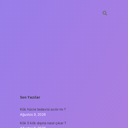
SIDEBAR
Son Yazılar
vdcasino güncel giriş
Kök hücre tedavisi acıtır mı ?
Ağustos 9, 2026
Kök 5 kök dışına nasıl çıkar ?