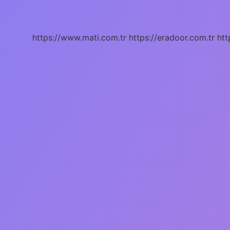
hangi
Marmaray
durağında
?
https://www.mati.com.tr
https://eradoor.com.tr
htt