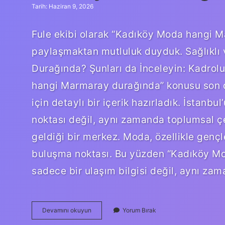
Tarih: Haziran 9, 2026
Fule ekibi olarak “Kadıköy Moda hangi M
paylaşmaktan mutluluk duyduk. Sağlıklı
Durağında? Şunları da İnceleyin: Kadrolu
hangi Marmaray durağında” konusu son d
için detaylı bir içerik hazırladık. İstanb
noktası değil, aynı zamanda toplumsal çeş
geldiği bir merkez. Moda, özellikle gençler
buluşma noktası. Bu yüzden “Kadıköy M
sadece bir ulaşım bilgisi değil, aynı z
Kadıköy
Devamını okuyun
Yorum Bırak
Moda