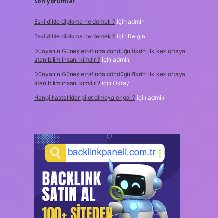
Son yorumlar
Eski dilde diploma ne demek ?
için
admin
Eski dilde diploma ne demek ?
için
Belgin
Dünyanın Güneş etrafında döndüğü fikrini ilk kez ortaya
atan bilim insanı kimdir ?
için
admin
Dünyanın Güneş etrafında döndüğü fikrini ilk kez ortaya
atan bilim insanı kimdir ?
için
Oktay
Hangi hastalıklar pilot olmaya engel ?
için
admin