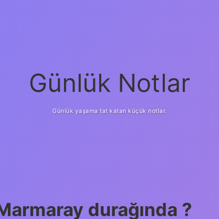
Günlük Notlar
Günlük yaşama tat katan küçük notlar.
Marmaray durağında ?