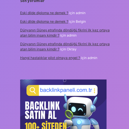
Son yorumlar
Eski dilde diploma ne demek ?
için
admin
Eski dilde diploma ne demek ?
için
Belgin
Dünyanın Güneş etrafında döndüğü fikrini ilk kez ortaya
atan bilim insanı kimdir ?
için
admin
Dünyanın Güneş etrafında döndüğü fikrini ilk kez ortaya
atan bilim insanı kimdir ?
için
Oktay
Hangi hastalıklar pilot olmaya engel ?
için
admin