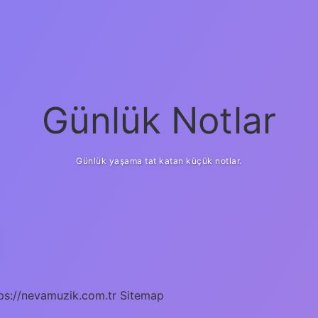
Günlük Notlar
Günlük yaşama tat katan küçük notlar.
ps://nevamuzik.com.tr
Sitemap